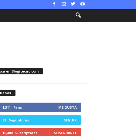
sca en Blogitecno.com
guenos
1,311
Fans
ME GUSTA
33
Seguidores
SEGUIR
10,400
Suscriptores
SUSCRIBIRTE