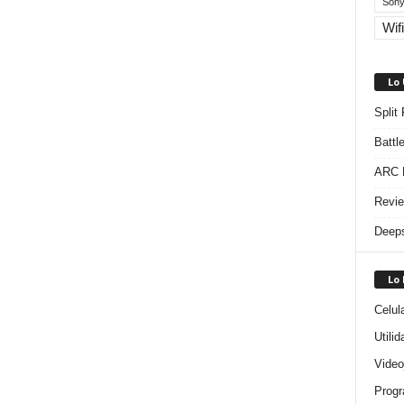
Sony
Wifi
Lo
Split
Battl
ARC R
Revie
Deeps
Lo
Celul
Utili
Video
Progr