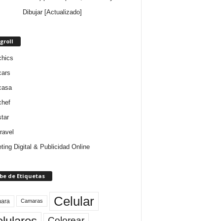
Dibujar [Actualizado]
groll
chics
cars
casa
chef
star
ravel
ting Digital & Publicidad Online
be de Etiquetas
Celular
ara
Camaras
lulares
Colorear