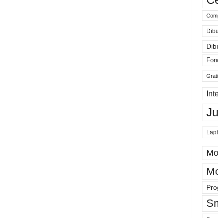
Comp
Dibu
Dib
Fon
Grat
Int
J
Lap
Mo
Mo
Pro
Sm