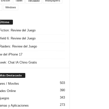
Teclado
Wallpapers
 Ericson
Tablet
Windows
 Último
 Fiction: Review del Juego
efield 6: Review del Juego
aiders: Review del Juego
w del iPhone 17
eek: Chat IA Chino Gratis
 Más Destacado
503
ares / Moviles
390
dades Online
343
juegos
273
amas y Aplicaciones