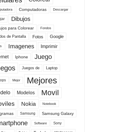
Computadoras
Descargar
utadora
Dibujos
jar
ujos para Colorear
Fondos
Fotos
dos de Pantalla
Google
Imagenes
Imprimir
is
Juego
ernet
Iphone
uegos
Laptop
Juegos de
Mejores
tops
Mejor
Movil
delo
Modelos
viles
Nokia
Notebook
gramas
Samsung Galaxy
Samsung
artphone
Sony
Software