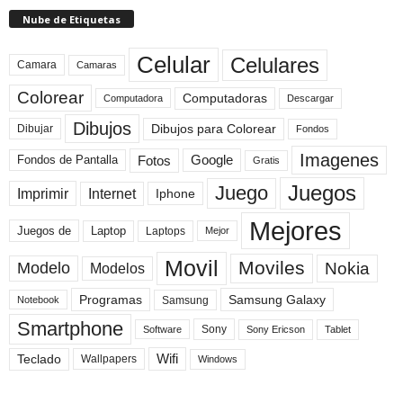
Nube de Etiquetas
Celular
Celulares
Camara
Camaras
Colorear
Computadoras
Descargar
Computadora
Dibujos
Dibujos para Colorear
Dibujar
Fondos
Imagenes
Fotos
Fondos de Pantalla
Google
Gratis
Juegos
Juego
Imprimir
Internet
Iphone
Mejores
Laptop
Juegos de
Laptops
Mejor
Movil
Moviles
Modelo
Nokia
Modelos
Programas
Samsung Galaxy
Samsung
Notebook
Smartphone
Sony
Sony Ericson
Tablet
Software
Teclado
Wifi
Wallpapers
Windows