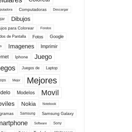
Computadoras
Descargar
utadora
Dibujos
jar
ujos para Colorear
Fondos
Fotos
dos de Pantalla
Google
Imagenes
Imprimir
is
Juego
ernet
Iphone
uegos
Laptop
Juegos de
Mejores
tops
Mejor
Movil
delo
Modelos
viles
Nokia
Notebook
gramas
Samsung Galaxy
Samsung
artphone
Sony
Software