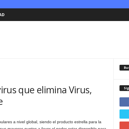
AD
Bu
rus que elimina Virus,
Sí
e
ares a nivel global, siendo el producto estrella para la
 sus mayores puntos a favor el poder estar disponible para