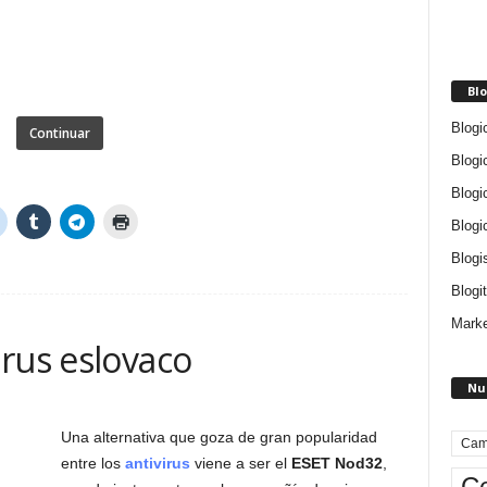
Blo
Blogi
Continuar
Blogi
Blogi
Blogi
Blogi
Blogit
Marke
rus eslovaco
Nu
Una alternativa que goza de gran popularidad
Cam
entre los
antivirus
viene a ser el
ESET Nod32
,
Ce