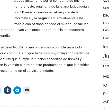
creado justamente por la compañía de mismo
nombre, este, originaria de la lejana Eslovaquia y
Comp
con 18 años a cuestas en el negocio de la
Dibu
informática y la
seguridad
. Actualmente este
Dib
trabaja con oficinas en todo el mundo, desde las
 o crear nuevas versiones; aparte de ello se encuentra
Fon
mundial.
Grat
Int
 al
Eset Nod32
, lo encontramos disponible para todo
torio como para dispositivos
móviles
, incluyendo dentro de
J
curity que cumple la función específica de firewall y
la versión cuatro de este producto, en el que la estética
Lap
rectamente en el servicio brindado.
Mo
Mo
Pro
Sm