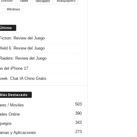
Teclado
Wallpapers
 Ericson
Tablet
Windows
 Último
 Fiction: Review del Juego
efield 6: Review del Juego
aiders: Review del Juego
w del iPhone 17
eek: Chat IA Chino Gratis
 Más Destacado
503
ares / Moviles
390
dades Online
343
juegos
273
amas y Aplicaciones