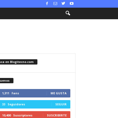
sca en Blogitecno.com
guenos
1,311
Fans
ME GUSTA
33
Seguidores
SEGUIR
10,400
Suscriptores
SUSCRIBIRTE