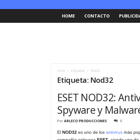
HOME
CONTACTO
PUBLICID
Inicio
Etiquetas
Nod32
Etiqueta: Nod32
ESET NOD32: Antivi
Spyware y Malwar
Por
ARLECO PRODUCCIONES
0
El
NOD32
es uno de los
antivirus
más popul
compañía eslovaca
ESET
, siendo uno de