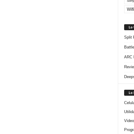
Sony
Wifi
Lo
Split
Battl
ARC R
Revie
Deeps
Lo
Celul
Utili
Video
Progr