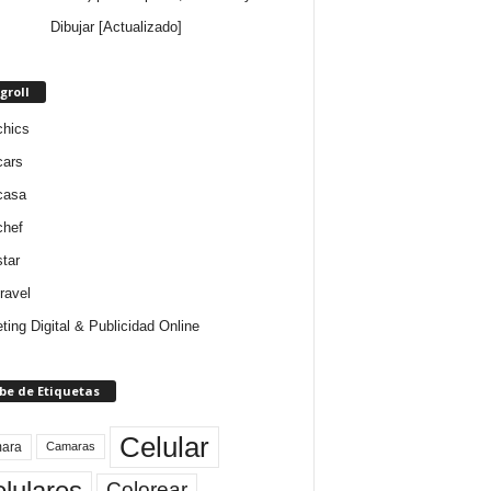
Dibujar [Actualizado]
groll
chics
cars
casa
chef
star
ravel
ting Digital & Publicidad Online
be de Etiquetas
Celular
ara
Camaras
lulares
Colorear