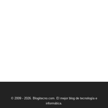
© 2009 - 2026. Blogitecno.com. El mejor blog de tecnología e
informática.