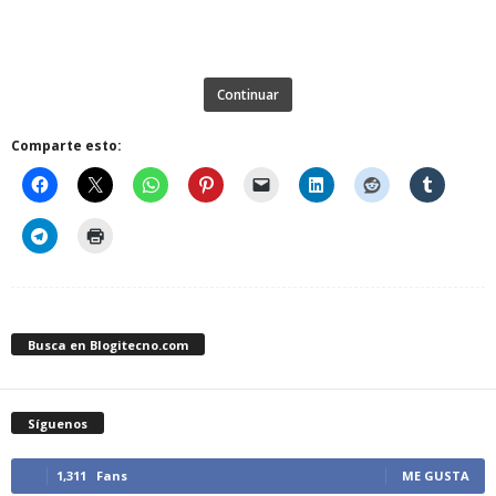
Continuar
Comparte esto:
Busca en Blogitecno.com
Síguenos
1,311
Fans
ME GUSTA