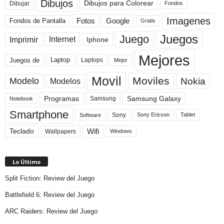
Dibujos
Dibujos para Colorear
Dibujar
Fondos
Imagenes
Fotos
Fondos de Pantalla
Google
Gratis
Juegos
Juego
Imprimir
Internet
Iphone
Mejores
Laptop
Juegos de
Laptops
Mejor
Movil
Moviles
Modelo
Nokia
Modelos
Programas
Samsung Galaxy
Samsung
Notebook
Smartphone
Sony
Sony Ericson
Tablet
Software
Teclado
Wifi
Wallpapers
Windows
Lo Último
Split Fiction: Review del Juego
Battlefield 6: Review del Juego
ARC Raiders: Review del Juego