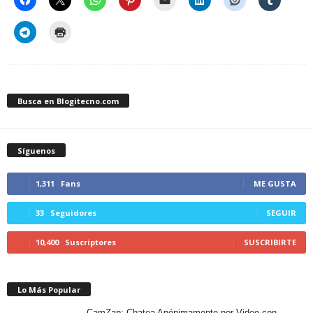
Busca en Blogitecno.com
Síguenos
1,311
Fans
ME GUSTA
33
Seguidores
SEGUIR
10,400
Suscriptores
SUSCRIBIRTE
Lo Más Popular
CamZap: Chatea Anónimamente por Video con