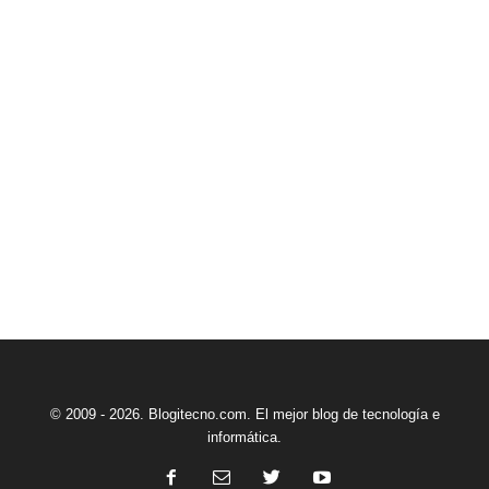
© 2009 - 2026. Blogitecno.com. El mejor blog de tecnología e
informática.