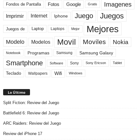
Imagenes
Fotos
Fondos de Pantalla
Google
Gratis
Juegos
Juego
Imprimir
Internet
Iphone
Mejores
Laptop
Juegos de
Laptops
Mejor
Movil
Moviles
Modelo
Nokia
Modelos
Programas
Samsung Galaxy
Samsung
Notebook
Smartphone
Sony
Sony Ericson
Tablet
Software
Teclado
Wifi
Wallpapers
Windows
Lo Último
Split Fiction: Review del Juego
Battlefield 6: Review del Juego
ARC Raiders: Review del Juego
Review del iPhone 17