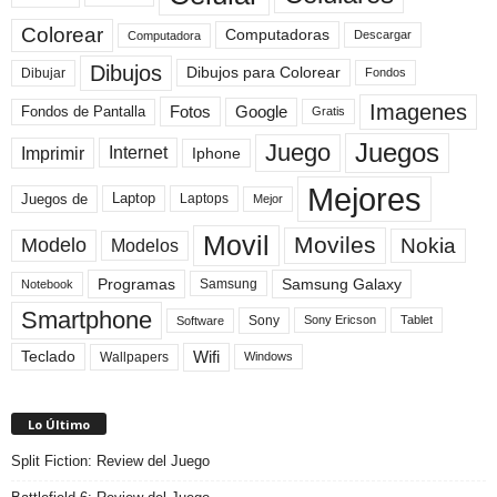
Colorear
Computadoras
Descargar
Computadora
Dibujos
Dibujos para Colorear
Dibujar
Fondos
Imagenes
Fotos
Fondos de Pantalla
Google
Gratis
Juegos
Juego
Imprimir
Internet
Iphone
Mejores
Laptop
Juegos de
Laptops
Mejor
Movil
Moviles
Modelo
Nokia
Modelos
Programas
Samsung Galaxy
Samsung
Notebook
Smartphone
Sony
Sony Ericson
Tablet
Software
Teclado
Wifi
Wallpapers
Windows
Lo Último
Split Fiction: Review del Juego