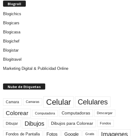
Blogroll
Blogichics
Blogicars
Blogicasa
Blogichef
Blogistar
Blogitravel
Marketing Digital & Publicidad Online
Nube de Etiquetas
Celular
Celulares
Camara
Camaras
Colorear
Computadoras
Descargar
Computadora
Dibujos
Dibujos para Colorear
Dibujar
Fondos
Imagenes
Fotos
Fondos de Pantalla
Google
Gratis