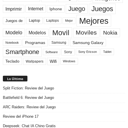
Juegos
Juego
Imprimir
Internet
Iphone
Mejores
Laptop
Juegos de
Laptops
Mejor
Movil
Moviles
Modelo
Nokia
Modelos
Programas
Samsung Galaxy
Samsung
Notebook
Smartphone
Sony
Sony Ericson
Tablet
Software
Teclado
Wifi
Wallpapers
Windows
Lo Último
Split Fiction: Review del Juego
Battlefield 6: Review del Juego
ARC Raiders: Review del Juego
Review del iPhone 17
Deepseek: Chat IA Chino Gratis