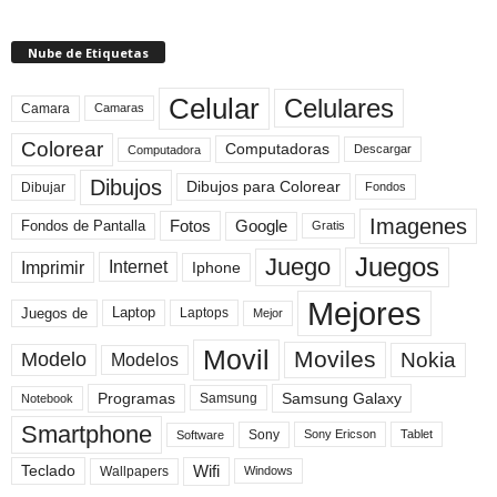
Nube de Etiquetas
Celular
Celulares
Camara
Camaras
Colorear
Computadoras
Descargar
Computadora
Dibujos
Dibujos para Colorear
Dibujar
Fondos
Imagenes
Fotos
Fondos de Pantalla
Google
Gratis
Juegos
Juego
Imprimir
Internet
Iphone
Mejores
Laptop
Juegos de
Laptops
Mejor
Movil
Moviles
Modelo
Nokia
Modelos
Programas
Samsung Galaxy
Samsung
Notebook
Smartphone
Sony
Sony Ericson
Tablet
Software
Teclado
Wifi
Wallpapers
Windows