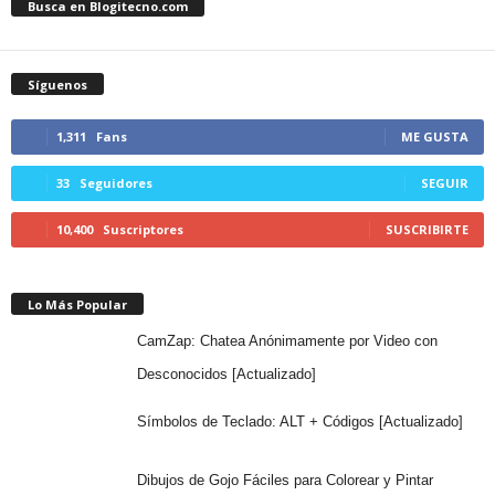
Busca en Blogitecno.com
Síguenos
1,311
Fans
ME GUSTA
33
Seguidores
SEGUIR
10,400
Suscriptores
SUSCRIBIRTE
Lo Más Popular
CamZap: Chatea Anónimamente por Video con
Desconocidos [Actualizado]
Símbolos de Teclado: ALT + Códigos [Actualizado]
Dibujos de Gojo Fáciles para Colorear y Pintar