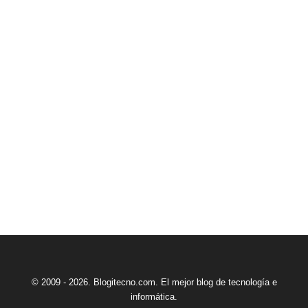
© 2009 - 2026. Blogitecno.com. El mejor blog de tecnología e
informática.