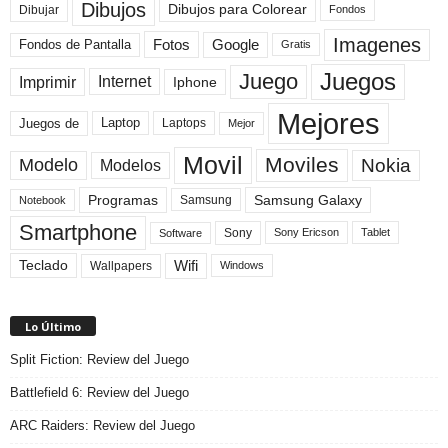
Dibujos
Dibujos para Colorear
Dibujar
Fondos
Imagenes
Fotos
Fondos de Pantalla
Google
Gratis
Juegos
Juego
Imprimir
Internet
Iphone
Mejores
Laptop
Juegos de
Laptops
Mejor
Movil
Moviles
Modelo
Nokia
Modelos
Programas
Samsung Galaxy
Samsung
Notebook
Smartphone
Sony
Sony Ericson
Tablet
Software
Teclado
Wifi
Wallpapers
Windows
Lo Último
Split Fiction: Review del Juego
Battlefield 6: Review del Juego
ARC Raiders: Review del Juego