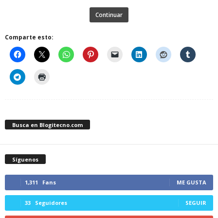
Continuar
Comparte esto:
Busca en Blogitecno.com
Síguenos
1,311
Fans
ME GUSTA
33
Seguidores
SEGUIR