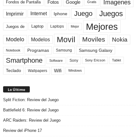
Imagenes
Fotos
Fondos de Pantalla
Google
Gratis
Juegos
Juego
Imprimir
Internet
Iphone
Mejores
Laptop
Juegos de
Laptops
Mejor
Movil
Moviles
Modelo
Nokia
Modelos
Programas
Samsung Galaxy
Samsung
Notebook
Smartphone
Sony
Sony Ericson
Tablet
Software
Teclado
Wifi
Wallpapers
Windows
Lo Último
Split Fiction: Review del Juego
Battlefield 6: Review del Juego
ARC Raiders: Review del Juego
Review del iPhone 17