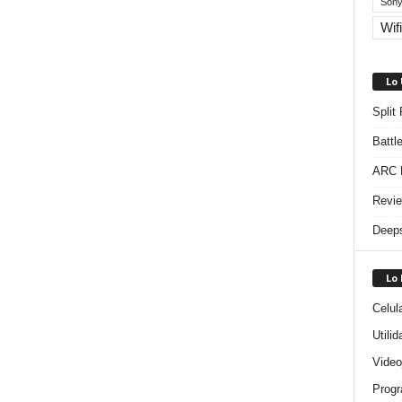
Sony
Wifi
Lo
Split
Battl
ARC R
Revie
Deeps
Lo
Celul
Utili
Video
Progr