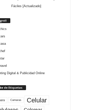
Fáciles [Actualizado]
groll
chics
cars
casa
chef
star
ravel
ting Digital & Publicidad Online
be de Etiquetas
Celular
ara
Camaras
lulares
Colorear