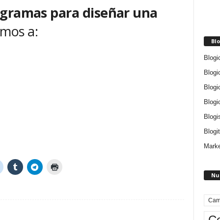
gramas para diseñar una
mos a:
Blo
Blogi
Blogi
Blogi
Blogi
Blogi
Blogit
Marke
Nu
Cam
Ce