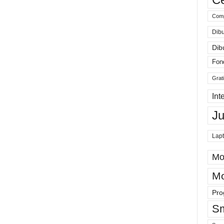
Comp
Dibu
Dib
Fon
Grat
Int
J
Lap
Mo
Mo
Pro
Sm