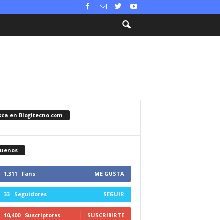
sca en Blogitecno.com
guenos
1,311
Fans
ME GUSTA
33
Seguidores
SEGUIR
10,400
Suscriptores
SUSCRIBIRTE