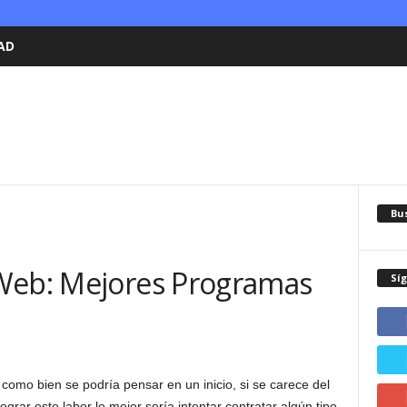
AD
Bu
Web: Mejores Programas
Sí
 como bien se podría pensar en un inicio, si se carece del
rar este labor lo mejor sería intentar contratar algún tipo