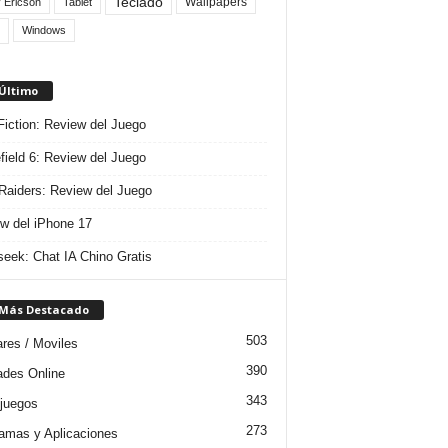
Teclado
Wallpapers
 Ericson
Tablet
Windows
 Último
 Fiction: Review del Juego
efield 6: Review del Juego
aiders: Review del Juego
w del iPhone 17
eek: Chat IA Chino Gratis
 Más Destacado
503
ares / Moviles
390
dades Online
343
juegos
273
amas y Aplicaciones