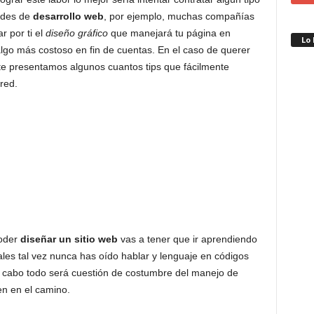
dades de
desarrollo web
, por ejemplo, muchas compañías
r por ti el
diseño gráfico
que manejará tu página en
Lo
algo más costoso en fin de cuentas. En el caso de querer
a te presentamos algunos cuantos tips que fácilmente
red.
poder
diseñar un sitio web
vas a tener que ir aprendiendo
uales tal vez nunca has oído hablar y lenguaje en códigos
 al cabo todo será cuestión de costumbre del manejo de
en en el camino.