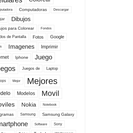
Computadoras
Descargar
utadora
Dibujos
jar
ujos para Colorear
Fondos
Fotos
dos de Pantalla
Google
Imagenes
Imprimir
is
Juego
ernet
Iphone
uegos
Laptop
Juegos de
Mejores
tops
Mejor
Movil
delo
Modelos
viles
Nokia
Notebook
gramas
Samsung Galaxy
Samsung
artphone
Sony
Software