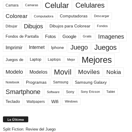
Celular
Celulares
Camara
Camaras
Colorear
Computadoras
Descargar
Computadora
Dibujos
Dibujos para Colorear
Dibujar
Fondos
Imagenes
Fotos
Fondos de Pantalla
Google
Gratis
Juegos
Juego
Imprimir
Internet
Iphone
Mejores
Laptop
Juegos de
Laptops
Mejor
Movil
Moviles
Modelo
Nokia
Modelos
Programas
Samsung Galaxy
Samsung
Notebook
Smartphone
Sony
Sony Ericson
Tablet
Software
Teclado
Wifi
Wallpapers
Windows
Lo Último
Split Fiction: Review del Juego