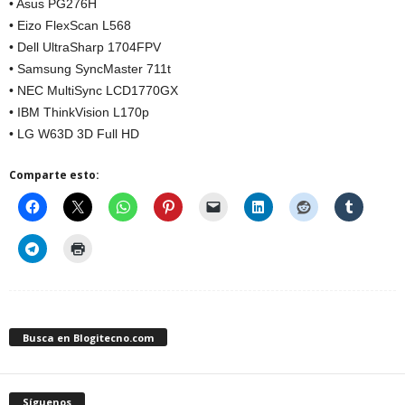
• Asus PG276H
• Eizo FlexScan L568
• Dell UltraSharp 1704FPV
• Samsung SyncMaster 711t
• NEC MultiSync LCD1770GX
• IBM ThinkVision L170p
• LG W63D 3D Full HD
Comparte esto:
Busca en Blogitecno.com
Síguenos