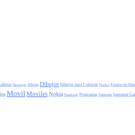
Dibujos
adoras
Dibujos para Colorear
Dibujar
Fondos de Pant
Descargar
Fondos
Movil
Moviles
Nokia
los
Programas
Samsung Ga
Samsung
Notebook