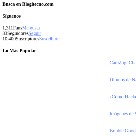
Busca en Blogitecno.com
Síguenos
1,311
Fans
Me gusta
33
Seguidores
Seguir
10,400
Suscriptores
Suscribirte
Lo Más Popular
CamZap: Chat
Dibujos de N
¿Cómo Hackea
Imágenes de 
Bobbie Goods 