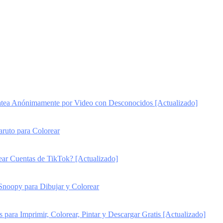
ea Anónimamente por Video con Desconocidos [Actualizado]
aruto para Colorear
r Cuentas de TikTok? [Actualizado]
Snoopy para Dibujar y Colorear
para Imprimir, Colorear, Pintar y Descargar Gratis [Actualizado]