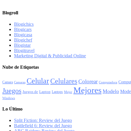
Blogroll
Blogichics
Blogicars
Blogicasa
Blogichef
Blogistar
Blogitravel
Marketing Digital & Publicidad Online
Nube de Etiquetas
Celular
Celulares
Colorear
Comput
Camara
Camaras
Computadora
Mejores
Juegos
Modelo
Mode
Juegos de
Laptop
Laptops
Mejor
Windows
Lo Último
Split Fiction: Review del Juego
Battlefield 6: Review del Juego
ARC Raiders: Review del Juego