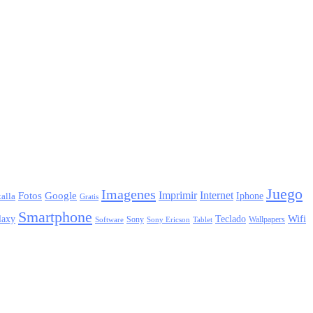
Juego
Imagenes
Imprimir
Internet
Fotos
Google
Iphone
alla
Gratis
Smartphone
laxy
Wifi
Teclado
Sony
Wallpapers
Sony Ericson
Tablet
Software