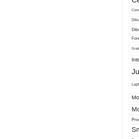
Comp
Dibu
Dib
Fon
Grat
Int
J
Lap
Mo
Mo
Pro
Sm