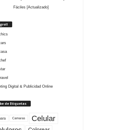
Fáciles [Actualizado]
groll
chics
cars
casa
chef
star
ravel
ting Digital & Publicidad Online
be de Etiquetas
Celular
ara
Camaras
lulares
Colorear