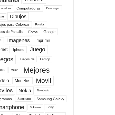
Computadoras
Descargar
utadora
Dibujos
jar
ujos para Colorear
Fondos
Fotos
dos de Pantalla
Google
Imagenes
Imprimir
is
Juego
ernet
Iphone
uegos
Laptop
Juegos de
Mejores
tops
Mejor
Movil
delo
Modelos
viles
Nokia
Notebook
gramas
Samsung Galaxy
Samsung
artphone
Sony
Software