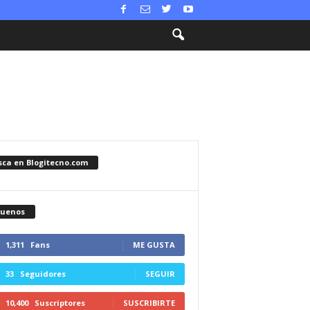
sca en Blogitecno.com
guenos
1,311
Fans
ME GUSTA
33
Seguidores
SEGUIR
10,400
Suscriptores
SUSCRIBIRTE