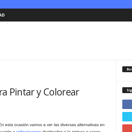
AD
Bu
a Pintar y Colorear
Sí
En esta ocasión vamos a ver las diversas alternativas en
cuanto a
videojuegos
destinados a la pintura o casos