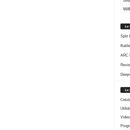
Sony
Wifi
Lo
Split
Battl
ARC R
Revie
Deeps
Lo
Celul
Utili
Video
Progr