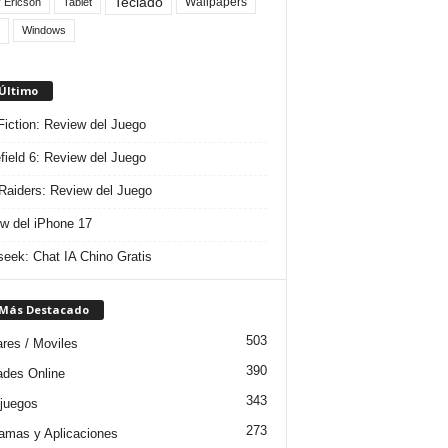
Teclado
Wallpapers
 Ericson
Tablet
Windows
 Último
 Fiction: Review del Juego
efield 6: Review del Juego
aiders: Review del Juego
w del iPhone 17
eek: Chat IA Chino Gratis
 Más Destacado
503
ares / Moviles
390
dades Online
343
juegos
273
amas y Aplicaciones