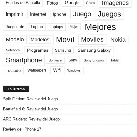
Imagenes
Fotos
Fondos de Pantalla
Google
Gratis
Juegos
Juego
Imprimir
Internet
Iphone
Mejores
Laptop
Juegos de
Laptops
Mejor
Movil
Moviles
Modelo
Nokia
Modelos
Programas
Samsung Galaxy
Samsung
Notebook
Smartphone
Sony
Sony Ericson
Tablet
Software
Teclado
Wifi
Wallpapers
Windows
Lo Último
Split Fiction: Review del Juego
Battlefield 6: Review del Juego
ARC Raiders: Review del Juego
Review del iPhone 17