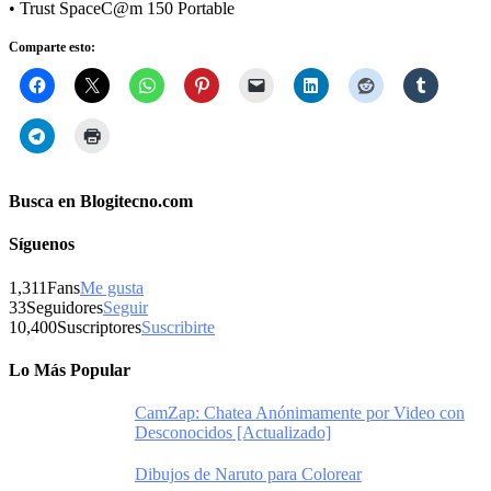
• Trust SpaceC@m 150 Portable
Comparte esto:
Busca en Blogitecno.com
Síguenos
1,311
Fans
Me gusta
33
Seguidores
Seguir
10,400
Suscriptores
Suscribirte
Lo Más Popular
CamZap: Chatea Anónimamente por Video con
Desconocidos [Actualizado]
Dibujos de Naruto para Colorear