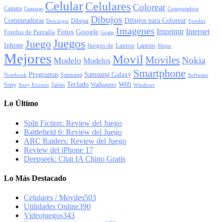
Celular
Celulares
Colorear
Camara
Camaras
Computadora
Dibujos
Computadoras
Dibujos para Colorear
Dibujar
Descargar
Fondos
Imagenes
Imprimir
Internet
Fotos
Google
Fondos de Pantalla
Gratis
Juegos
Juego
Iphone
Juegos de
Laptop
Laptops
Mejor
Mejores
Movil
Moviles
Nokia
Modelo
Modelos
Smartphone
Programas
Samsung Galaxy
Samsung
Notebook
Software
Wifi
Teclado
Sony
Wallpapers
Sony Ericson
Tablet
Windows
Lo Último
Split Fiction: Review del Juego
Battlefield 6: Review del Juego
ARC Raiders: Review del Juego
Review del iPhone 17
Deepseek: Chat IA Chino Gratis
Lo Más Destacado
Celulares / Moviles
503
Utilidades Online
390
Videojuegos
343