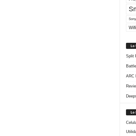
Sm
Sony
Wifi
Lo
Split
Battl
ARC R
Revie
Deeps
Lo
Celul
Utili