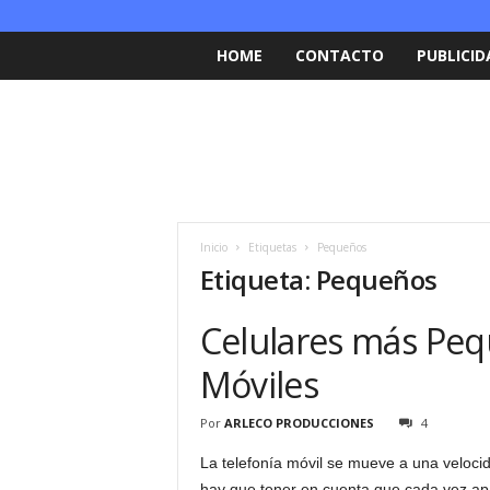
HOME
CONTACTO
PUBLICID
Inicio
Etiquetas
Pequeños
Etiqueta: Pequeños
Celulares más Peq
Móviles
Por
ARLECO PRODUCCIONES
4
La telefonía móvil se mueve a una velocid
hay que tener en cuenta que cada vez apa