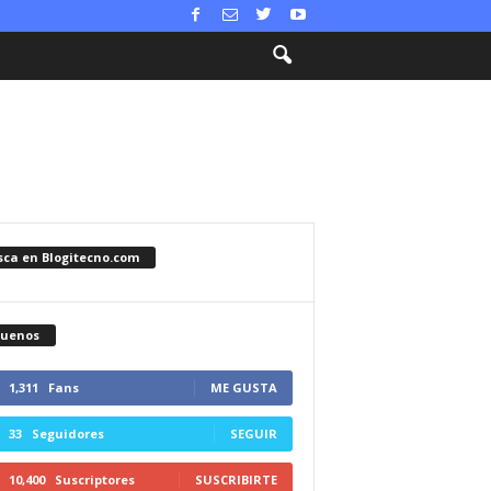
sca en Blogitecno.com
guenos
1,311
Fans
ME GUSTA
33
Seguidores
SEGUIR
10,400
Suscriptores
SUSCRIBIRTE