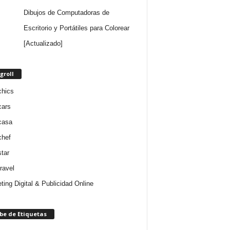
Dibujos de Computadoras de
Escritorio y Portátiles para Colorear
[Actualizado]
groll
chics
cars
casa
chef
star
ravel
ting Digital & Publicidad Online
be de Etiquetas