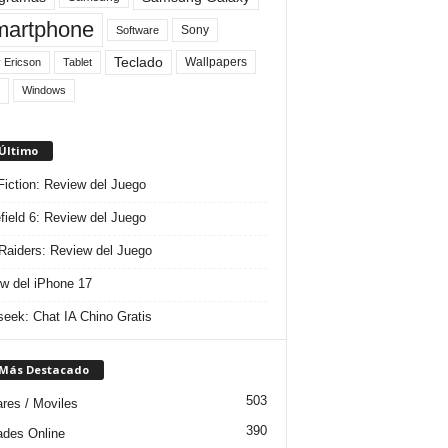
artphone
Sony
Software
Teclado
Wallpapers
 Ericson
Tablet
Windows
 Último
 Fiction: Review del Juego
efield 6: Review del Juego
aiders: Review del Juego
w del iPhone 17
eek: Chat IA Chino Gratis
 Más Destacado
503
ares / Moviles
390
dades Online