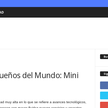
AD
Bu
ueños del Mundo: Mini
Sí
ad muy alta en lo que se refiere a avances tecnológicos,
recen con mayor fluidez nuevos servicios y aparatos