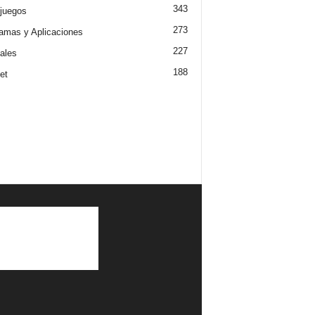
343
juegos
273
amas y Aplicaciones
227
iales
188
et