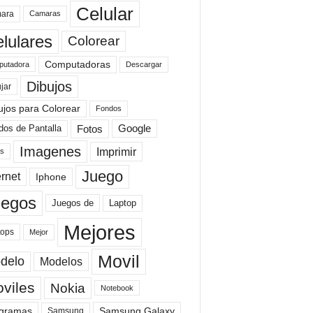
Celular
ara
Camaras
lulares
Colorear
Computadoras
Descargar
utadora
Dibujos
jar
ujos para Colorear
Fondos
Fotos
dos de Pantalla
Google
Imagenes
Imprimir
is
Juego
ernet
Iphone
uegos
Laptop
Juegos de
Mejores
tops
Mejor
Movil
delo
Modelos
viles
Nokia
Notebook
gramas
Samsung Galaxy
Samsung