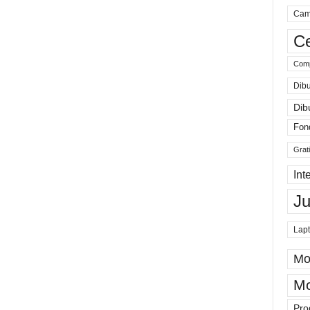
Cam
Ce
Comp
Dibu
Dib
Fon
Grat
Int
J
Lap
Mo
Mo
Pro