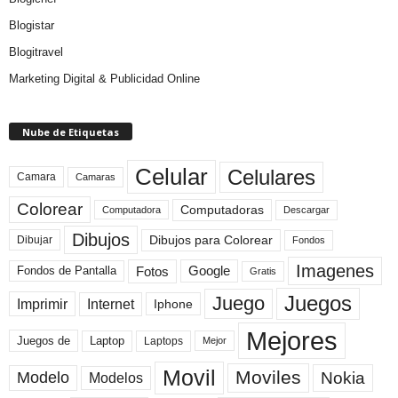
Blogistar
Blogitravel
Marketing Digital & Publicidad Online
Nube de Etiquetas
Celular
Celulares
Camara
Camaras
Colorear
Computadoras
Descargar
Computadora
Dibujos
Dibujos para Colorear
Dibujar
Fondos
Imagenes
Fotos
Fondos de Pantalla
Google
Gratis
Juegos
Juego
Imprimir
Internet
Iphone
Mejores
Laptop
Juegos de
Laptops
Mejor
Movil
Moviles
Modelo
Nokia
Modelos