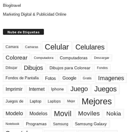
Blogitravel
Marketing Digital & Publicidad Online
Nube de Etiquetas
Celular
Celulares
Camara
Camaras
Colorear
Computadoras
Descargar
Computadora
Dibujos
Dibujos para Colorear
Dibujar
Fondos
Imagenes
Fotos
Fondos de Pantalla
Google
Gratis
Juegos
Juego
Imprimir
Internet
Iphone
Mejores
Laptop
Juegos de
Laptops
Mejor
Movil
Moviles
Modelo
Nokia
Modelos
Programas
Samsung Galaxy
Samsung
Notebook