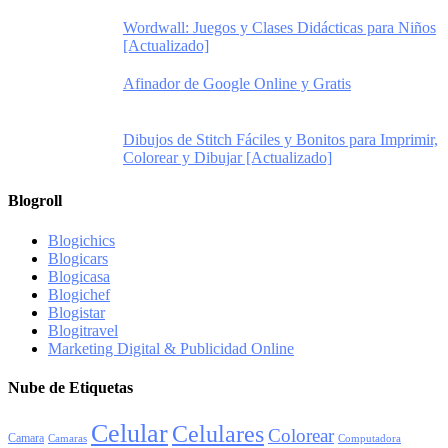
Wordwall: Juegos y Clases Didácticas para Niños
[Actualizado]
Afinador de Google Online y Gratis
Dibujos de Stitch Fáciles y Bonitos para Imprimir,
Colorear y Dibujar [Actualizado]
Blogroll
Blogichics
Blogicars
Blogicasa
Blogichef
Blogistar
Blogitravel
Marketing Digital & Publicidad Online
Nube de Etiquetas
Celular
Celulares
Colorear
Camara
Camaras
Computadora