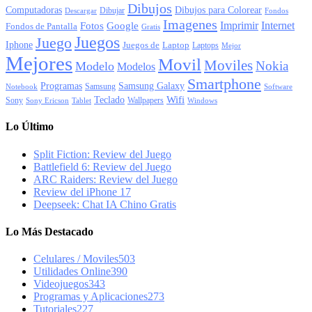
Dibujos
Computadoras
Dibujos para Colorear
Dibujar
Descargar
Fondos
Imagenes
Imprimir
Internet
Fotos
Google
Fondos de Pantalla
Gratis
Juegos
Juego
Iphone
Juegos de
Laptop
Laptops
Mejor
Mejores
Movil
Moviles
Nokia
Modelo
Modelos
Smartphone
Programas
Samsung Galaxy
Samsung
Notebook
Software
Wifi
Teclado
Sony
Wallpapers
Sony Ericson
Tablet
Windows
Lo Último
Split Fiction: Review del Juego
Battlefield 6: Review del Juego
ARC Raiders: Review del Juego
Review del iPhone 17
Deepseek: Chat IA Chino Gratis
Lo Más Destacado
Celulares / Moviles
503
Utilidades Online
390
Videojuegos
343
Programas y Aplicaciones
273
Tutoriales
227