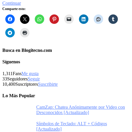
Continuar
Comparte esto:
Busca en Blogitecno.com
Síguenos
1,311
Fans
Me gusta
33
Seguidores
Seguir
10,400
Suscriptores
Suscribirte
Lo Más Popular
CamZap: Chatea Anónimamente por Video con
Desconocidos [Actualizado]
Símbolos de Teclado: ALT + Códigos
[Actualizado]