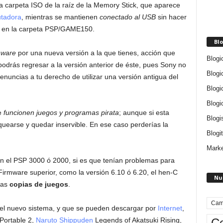
a carpeta ISO de la raíz de la Memory Stick, que aparece
tadora
, mientras se mantienen
conectado al USB
sin hacer
w en la carpeta PSP/GAME150.
Blo
mware
por una nueva versión a la que tienes, acción que
Blogi
drás regresar a la versión anterior de éste, pues Sony no
Blogi
renuncias a tu derecho de utilizar una versión antigua del
Blogi
Blogi
e
funcionen juegos y programas pirata
; aunque si esta
Blogi
quearse y quedar inservible. En ese caso perderías la
Blogit
Marke
n el PSP 3000 ó 2000, si es que tenían problemas para
Firmware superior, como la versión 6.10 ó 6.20, el hen-C
Nu
tas
copias de juegos
.
Cam
 el nuevo sistema, y que se pueden descargar por
Internet
,
Ce
Portable 2,
Naruto Shippuden
Legends of Akatsuki Rising,