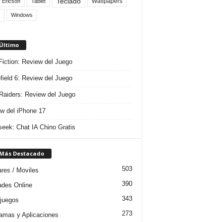
Teclado
Wallpapers
 Ericson
Tablet
Windows
 Último
 Fiction: Review del Juego
efield 6: Review del Juego
aiders: Review del Juego
w del iPhone 17
eek: Chat IA Chino Gratis
 Más Destacado
503
ares / Moviles
390
dades Online
343
juegos
273
amas y Aplicaciones