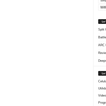
Sony
Wifi
Lo
Split
Battl
ARC R
Revie
Deeps
Lo
Celul
Utili
Video
Progr