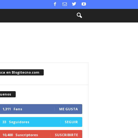
sca en Blogitecno.com
guenos
1,311
Fans
ME GUSTA
33
Seguidores
SEGUIR
10,400
Suscriptores
SUSCRIBIRTE