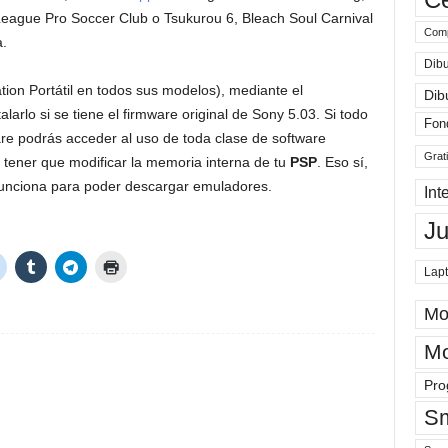
League Pro Soccer Club o Tsukurou 6, Bleach Soul Carnival
Comp
a.
Dibu
tion Portátil en todos sus modelos), mediante el
Dib
talarlo si se tiene el firmware original de Sony 5.03. Si todo
Fon
ware podrás acceder al uso de toda clase de software
Grat
 tener que modificar la memoria interna de tu
PSP
. Eso sí,
funciona para poder descargar emuladores.
Int
J
Lap
Mo
Mo
Pro
Sm