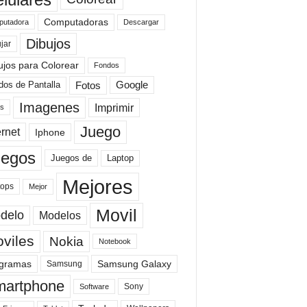
Computadoras
Descargar
utadora
Dibujos
jar
ujos para Colorear
Fondos
Fotos
dos de Pantalla
Google
Imagenes
Imprimir
is
Juego
ernet
Iphone
uegos
Laptop
Juegos de
Mejores
tops
Mejor
Movil
delo
Modelos
viles
Nokia
Notebook
gramas
Samsung Galaxy
Samsung
artphone
Sony
Software