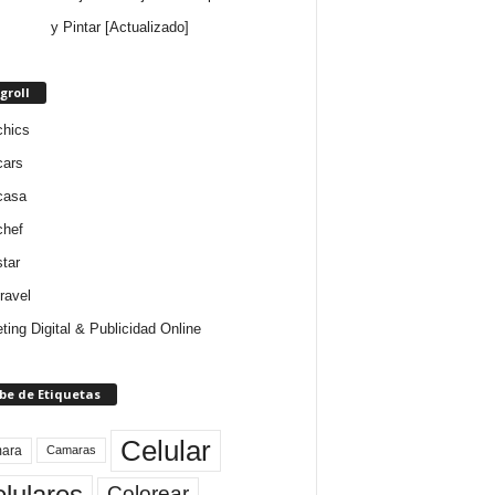
y Pintar [Actualizado]
groll
chics
cars
casa
chef
star
ravel
ting Digital & Publicidad Online
be de Etiquetas
Celular
ara
Camaras
lulares
Colorear