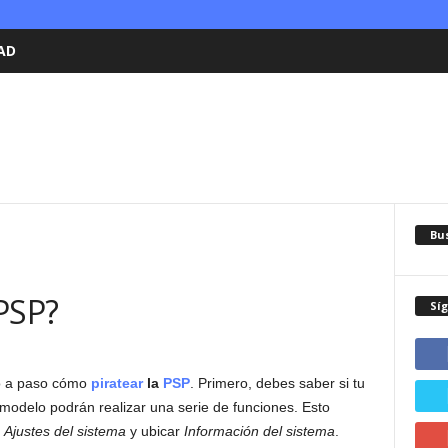
AD
Bu
PSP?
Sí
o a paso cómo
piratear
la
PSP
. Primero, debes saber si tu
 modelo podrán realizar una serie de funciones. Esto
n
Ajustes del sistema
y ubicar
Información del sistema
.