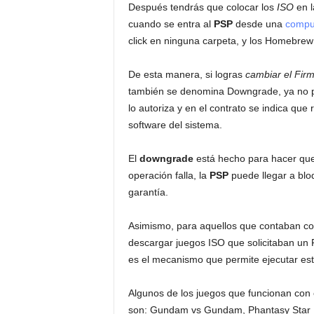
Después tendrás que colocar los
ISO
en l
cuando se entra al
PSP
desde una
compu
click en ninguna carpeta, y los Homebre
De esta manera, si logras
cambiar el Fir
también se denomina Downgrade, ya no po
lo autoriza y en el contrato se indica que 
software del sistema.
El
downgrade
está hecho para hacer qu
operación falla, la
PSP
puede llegar a blo
garantía.
Asimismo, para aquellos que contaban co
descargar juegos ISO que solicitaban un 
es el mecanismo que permite ejecutar es
Algunos de los juegos que funcionan con
son: Gundam vs Gundam, Phantasy Star 