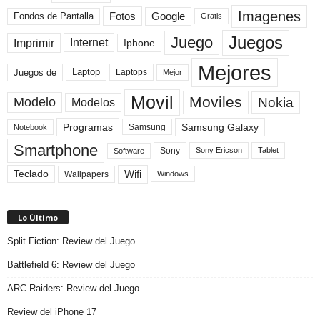
Imagenes
Fotos
Fondos de Pantalla
Google
Gratis
Juegos
Juego
Imprimir
Internet
Iphone
Mejores
Laptop
Juegos de
Laptops
Mejor
Movil
Moviles
Modelo
Nokia
Modelos
Programas
Samsung Galaxy
Samsung
Notebook
Smartphone
Sony
Sony Ericson
Tablet
Software
Teclado
Wifi
Wallpapers
Windows
Lo Último
Split Fiction: Review del Juego
Battlefield 6: Review del Juego
ARC Raiders: Review del Juego
Review del iPhone 17