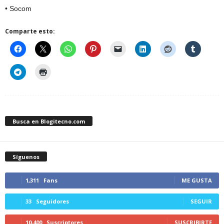
• Socom
Comparte esto:
Busca en Blogitecno.com
Síguenos
1,311
Fans
ME GUSTA
33
Seguidores
SEGUIR
10,400
Suscriptores
SUSCRIBIRTE