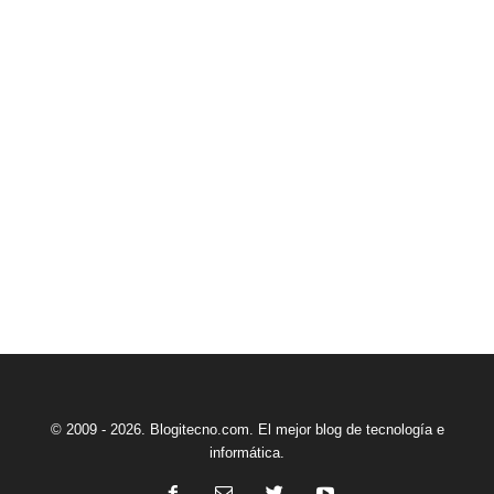
© 2009 - 2026. Blogitecno.com. El mejor blog de tecnología e
informática.