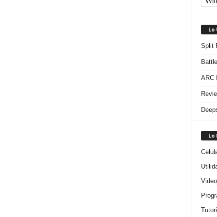
Wifi
Lo
Split
Battl
ARC R
Revie
Deeps
Lo
Celul
Utili
Video
Progr
Tutor