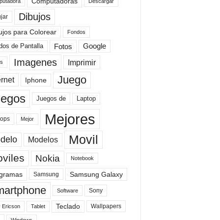
Computadoras
Descargar
utadora
Dibujos
jar
ujos para Colorear
Fondos
Fotos
dos de Pantalla
Google
Imagenes
Imprimir
is
Juego
ernet
Iphone
uegos
Laptop
Juegos de
Mejores
tops
Mejor
Movil
delo
Modelos
viles
Nokia
Notebook
gramas
Samsung Galaxy
Samsung
artphone
Sony
Software
Teclado
Wallpapers
 Ericson
Tablet