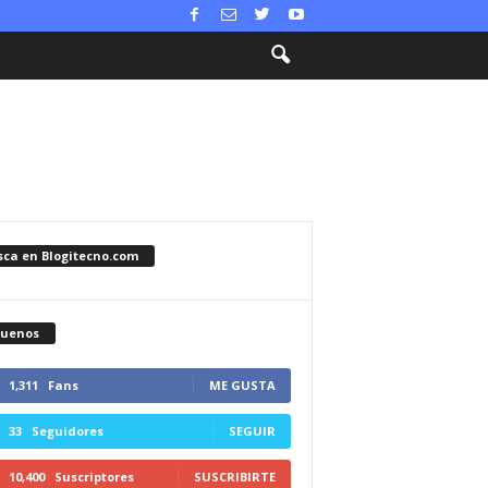
sca en Blogitecno.com
guenos
1,311
Fans
ME GUSTA
33
Seguidores
SEGUIR
10,400
Suscriptores
SUSCRIBIRTE