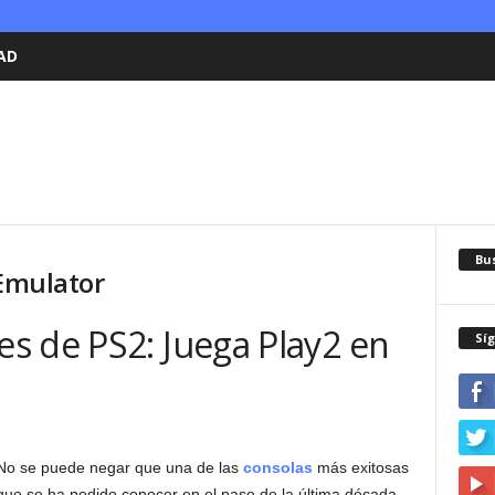
AD
Bu
 Emulator
s de PS2: Juega Play2 en
Sí
No se puede negar que una de las
consolas
más exitosas
que se ha podido conocer en el paso de la última década