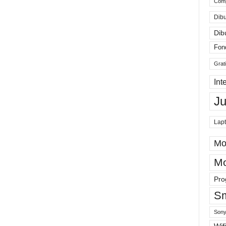
Comp
Dibu
Dib
Fon
Grat
Int
J
Lap
Mo
Mo
Pro
Sm
Sony