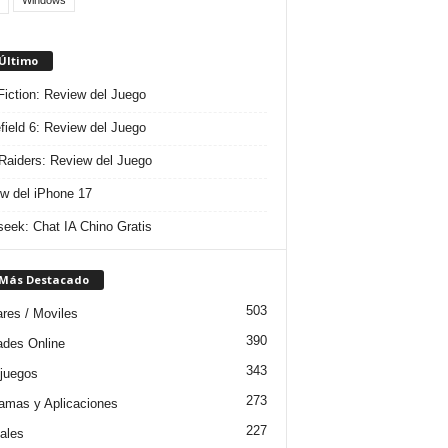
Windows
 Último
 Fiction: Review del Juego
efield 6: Review del Juego
aiders: Review del Juego
w del iPhone 17
eek: Chat IA Chino Gratis
 Más Destacado
503
ares / Moviles
390
dades Online
343
juegos
273
amas y Aplicaciones
227
iales