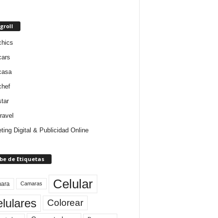
groll
chics
cars
casa
chef
star
ravel
ting Digital & Publicidad Online
be de Etiquetas
Celular
ara
Camaras
lulares
Colorear