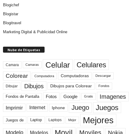
Blogichef
Blogistar
Blogitravel
Marketing Digital & Publicidad Online
Nube de Etiquetas
Celular
Celulares
Camara
Camaras
Colorear
Computadoras
Descargar
Computadora
Dibujos
Dibujos para Colorear
Dibujar
Fondos
Imagenes
Fotos
Fondos de Pantalla
Google
Gratis
Juegos
Juego
Imprimir
Internet
Iphone
Mejores
Laptop
Juegos de
Laptops
Mejor
Movil
Moviles
Modelo
Nokia
Modelos