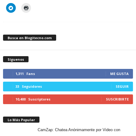
Busca en Blogitecno.com
Síguenos
1,311
Fans
ME GUSTA
33
Seguidores
SEGUIR
10,400
Suscriptores
SUSCRIBIRTE
Lo Más Popular
CamZap: Chatea Anónimamente por Video con