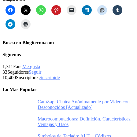
Busca en Blogitecno.com
Síguenos
1,311
Fans
Me gusta
33
Seguidores
Seguir
10,400
Suscriptores
Suscribirte
Lo Más Popular
CamZap: Chatea Anónimamente por Video con
Desconocidos [Actualizado]
Macrocomputadoras: Definición, Características,
Ventajas y Usos
Símbolos de Teclado: ALT + Códigos