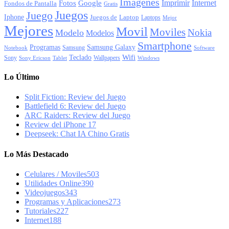
Imagenes
Imprimir
Internet
Fotos
Google
Fondos de Pantalla
Gratis
Juegos
Juego
Iphone
Juegos de
Laptop
Laptops
Mejor
Mejores
Movil
Moviles
Nokia
Modelo
Modelos
Smartphone
Programas
Samsung Galaxy
Samsung
Notebook
Software
Wifi
Teclado
Sony
Wallpapers
Sony Ericson
Tablet
Windows
Lo Último
Split Fiction: Review del Juego
Battlefield 6: Review del Juego
ARC Raiders: Review del Juego
Review del iPhone 17
Deepseek: Chat IA Chino Gratis
Lo Más Destacado
Celulares / Moviles
503
Utilidades Online
390
Videojuegos
343
Programas y Aplicaciones
273
Tutoriales
227
Internet
188