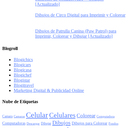
[Actualizado]
Dibujos de Circo Digital para Imprimir y Colorear
Dibujos de Patrulla Canina (Paw Patrol) para
Imprimir, Colorear y Dibujar [Actualizado]
Blogroll
Blogichics
Blogicars
Blogicasa
Blogichef
Blogistar
Blogitravel
Marketing Digital & Publicidad Online
Nube de Etiquetas
Celular
Celulares
Colorear
Camara
Camaras
Computadora
Dibujos
Computadoras
Dibujos para Colorear
Dibujar
Descargar
Fondos