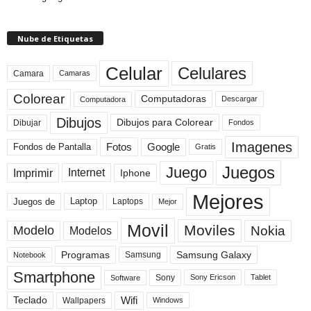
Nube de Etiquetas
Celular
Celulares
Camara
Camaras
Colorear
Computadoras
Descargar
Computadora
Dibujos
Dibujos para Colorear
Dibujar
Fondos
Imagenes
Fotos
Fondos de Pantalla
Google
Gratis
Juegos
Juego
Imprimir
Internet
Iphone
Mejores
Laptop
Juegos de
Laptops
Mejor
Movil
Moviles
Modelo
Nokia
Modelos
Programas
Samsung Galaxy
Samsung
Notebook
Smartphone
Sony
Sony Ericson
Tablet
Software
Teclado
Wifi
Wallpapers
Windows