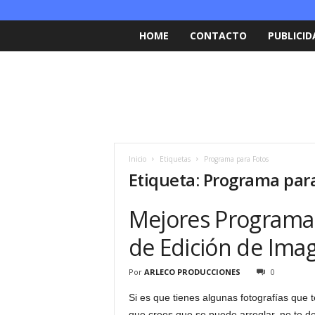
HOME
CONTACTO
PUBLICID
Inicio
Etiquetas
Programa para Fotos
Etiqueta: Programa par
Mejores Programas
de Edición de Ima
Por
ARLECO PRODUCCIONES
0
Si es que tienes algunas fotografías que 
que crees que se puede arreglar, no te de