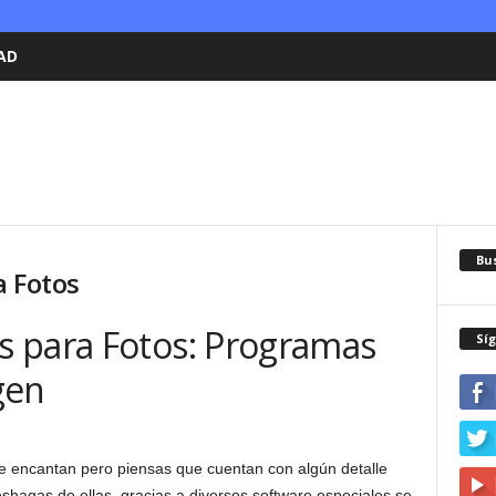
AD
Bu
a Fotos
 para Fotos: Programas
Sí
gen
te encantan pero piensas que cuentan con algún detalle
shagas de ellas, gracias a diversos software especiales se