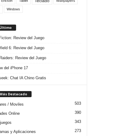
Teclado
Wallpapers
 Ericson
Tablet
Windows
 Último
 Fiction: Review del Juego
efield 6: Review del Juego
aiders: Review del Juego
w del iPhone 17
eek: Chat IA Chino Gratis
 Más Destacado
503
ares / Moviles
390
dades Online
343
juegos
273
amas y Aplicaciones