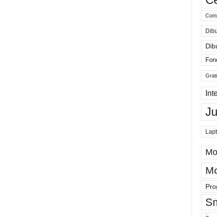
Comp
Dibu
Dib
Fon
Grat
Int
J
Lap
Mo
Mo
Pro
Sm