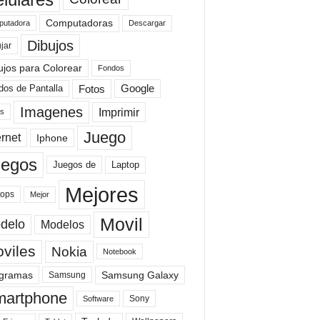
Computadoras
Descargar
utadora
Dibujos
jar
ujos para Colorear
Fondos
Fotos
dos de Pantalla
Google
Imagenes
Imprimir
is
Juego
ernet
Iphone
uegos
Laptop
Juegos de
Mejores
tops
Mejor
Movil
delo
Modelos
viles
Nokia
Notebook
gramas
Samsung Galaxy
Samsung
artphone
Sony
Software