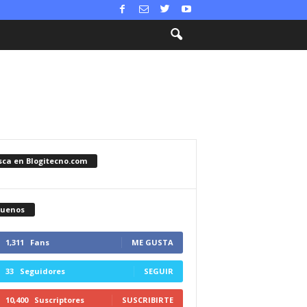
sca en Blogitecno.com
guenos
1,311
Fans
ME GUSTA
33
Seguidores
SEGUIR
10,400
Suscriptores
SUSCRIBIRTE