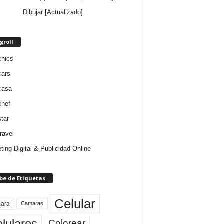
Dibujar [Actualizado]
groll
chics
cars
casa
chef
star
ravel
ting Digital & Publicidad Online
be de Etiquetas
Celular
ara
Camaras
lulares
Colorear