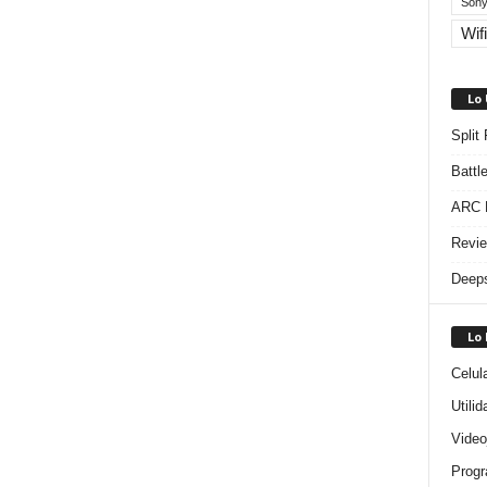
Sony
Wifi
Lo
Split
Battl
ARC R
Revie
Deeps
Lo
Celul
Utili
Video
Progr