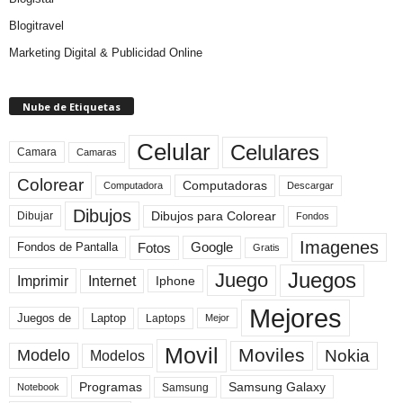
Blogitravel
Marketing Digital & Publicidad Online
Nube de Etiquetas
Celular
Celulares
Camara
Camaras
Colorear
Computadoras
Descargar
Computadora
Dibujos
Dibujos para Colorear
Dibujar
Fondos
Imagenes
Fotos
Fondos de Pantalla
Google
Gratis
Juegos
Juego
Imprimir
Internet
Iphone
Mejores
Laptop
Juegos de
Laptops
Mejor
Movil
Moviles
Modelo
Nokia
Modelos
Programas
Samsung Galaxy
Samsung
Notebook