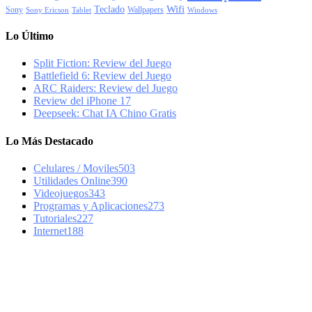
Wifi
Teclado
Sony
Wallpapers
Sony Ericson
Tablet
Windows
Lo Último
Split Fiction: Review del Juego
Battlefield 6: Review del Juego
ARC Raiders: Review del Juego
Review del iPhone 17
Deepseek: Chat IA Chino Gratis
Lo Más Destacado
Celulares / Moviles
503
Utilidades Online
390
Videojuegos
343
Programas y Aplicaciones
273
Tutoriales
227
Internet
188