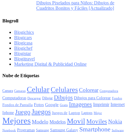
Dibujos Pixelados para Niños: Dibujos de
Cuadritos Bonitos y Fáciles [Actualizado]
Blogroll
Blogichics
Blogicars
Blogicasa
Blogichef
Blogistar
Blogitravel
Marketing Digital & Publicidad Online
Nube de Etiquetas
Celular
Celulares
Colorear
Camara
Camaras
Computadora
Dibujos
Computadoras
Dibujos para Colorear
Dibujar
Descargar
Fondos
Imagenes
Imprimir
Internet
Fotos
Google
Fondos de Pantalla
Gratis
Juegos
Juego
Iphone
Juegos de
Laptop
Laptops
Mejor
Mejores
Movil
Moviles
Nokia
Modelo
Modelos
Smartphone
Programas
Samsung Galaxy
Samsung
Notebook
Software