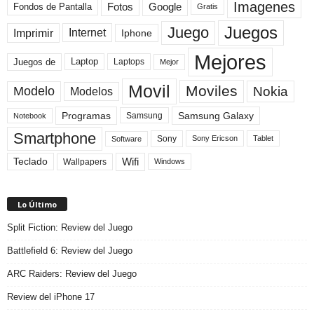
Imagenes
Fotos
Fondos de Pantalla
Google
Gratis
Juegos
Juego
Imprimir
Internet
Iphone
Mejores
Laptop
Juegos de
Laptops
Mejor
Movil
Moviles
Modelo
Nokia
Modelos
Programas
Samsung Galaxy
Samsung
Notebook
Smartphone
Sony
Sony Ericson
Tablet
Software
Teclado
Wifi
Wallpapers
Windows
Lo Último
Split Fiction: Review del Juego
Battlefield 6: Review del Juego
ARC Raiders: Review del Juego
Review del iPhone 17