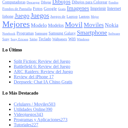
Dibujos
Computadoras
Dibujos para Colorear
Dibujar
Descargar
Fondos
Imagenes
Imprimir
Internet
Fotos
Google
Fondos de Pantalla
Gratis
Juegos
Juego
Iphone
Juegos de
Laptop
Laptops
Mejor
Mejores
Movil
Moviles
Nokia
Modelo
Modelos
Smartphone
Programas
Samsung Galaxy
Samsung
Notebook
Software
Wifi
Teclado
Sony
Wallpapers
Sony Ericson
Tablet
Windows
Lo Último
Split Fiction: Review del Juego
Battlefield 6: Review del Juego
ARC Raiders: Review del Juego
Review del iPhone 17
Deepseek: Chat IA Chino Gratis
Lo Más Destacado
Celulares / Moviles
503
Utilidades Online
390
Videojuegos
343
Programas y Aplicaciones
273
Tutoriales
227