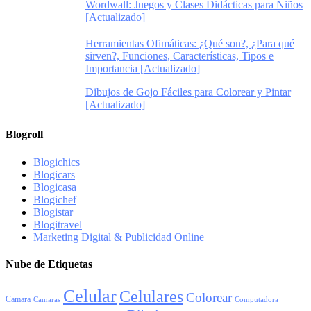
Wordwall: Juegos y Clases Didácticas para Niños
[Actualizado]
Herramientas Ofimáticas: ¿Qué son?, ¿Para qué
sirven?, Funciones, Características, Tipos e
Importancia [Actualizado]
Dibujos de Gojo Fáciles para Colorear y Pintar
[Actualizado]
Blogroll
Blogichics
Blogicars
Blogicasa
Blogichef
Blogistar
Blogitravel
Marketing Digital & Publicidad Online
Nube de Etiquetas
Celular
Celulares
Colorear
Camara
Camaras
Computadora