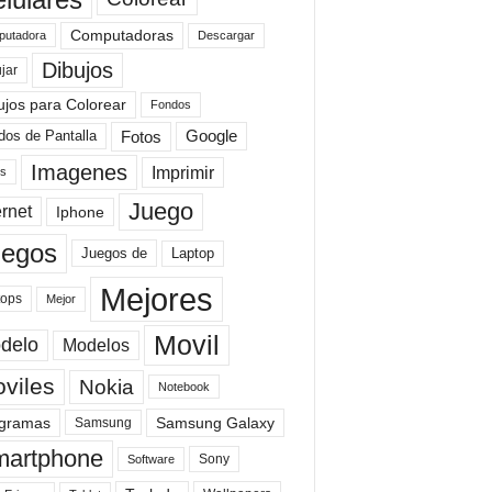
Computadoras
Descargar
utadora
Dibujos
jar
ujos para Colorear
Fondos
Fotos
dos de Pantalla
Google
Imagenes
Imprimir
is
Juego
ernet
Iphone
uegos
Laptop
Juegos de
Mejores
tops
Mejor
Movil
delo
Modelos
viles
Nokia
Notebook
gramas
Samsung Galaxy
Samsung
artphone
Sony
Software