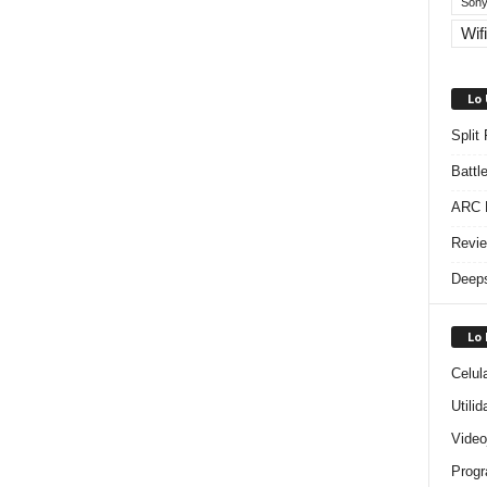
Sony
Wifi
Lo
Split
Battl
ARC R
Revie
Deeps
Lo
Celul
Utili
Video
Progr