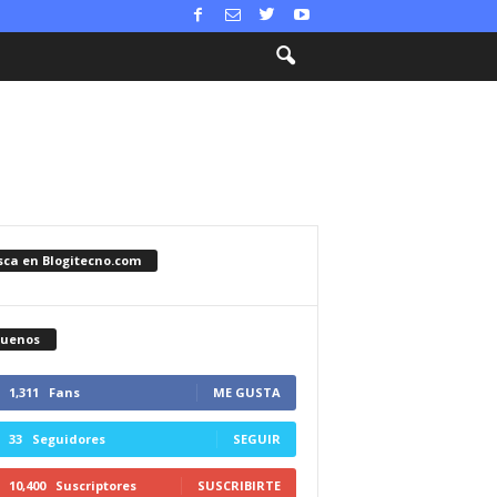
sca en Blogitecno.com
guenos
1,311
Fans
ME GUSTA
33
Seguidores
SEGUIR
10,400
Suscriptores
SUSCRIBIRTE