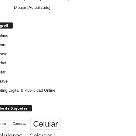
Dibujar [Actualizado]
groll
chics
cars
casa
chef
star
ravel
ting Digital & Publicidad Online
be de Etiquetas
Celular
ara
Camaras
lulares
Colorear