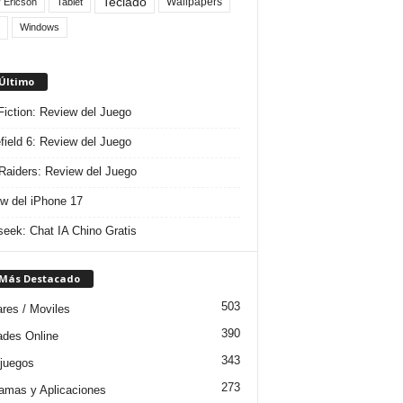
Teclado
Wallpapers
 Ericson
Tablet
Windows
 Último
 Fiction: Review del Juego
efield 6: Review del Juego
aiders: Review del Juego
w del iPhone 17
eek: Chat IA Chino Gratis
 Más Destacado
503
ares / Moviles
390
dades Online
343
juegos
273
amas y Aplicaciones