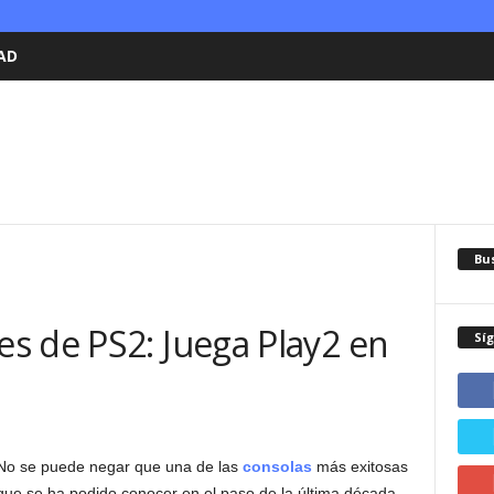
AD
Bu
s de PS2: Juega Play2 en
Sí
No se puede negar que una de las
consolas
más exitosas
que se ha podido conocer en el paso de la última década