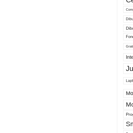
Comp
Dibu
Dib
Fon
Grat
Int
J
Lap
Mo
Mo
Pro
Sm