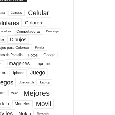
Celular
ara
Camaras
lulares
Colorear
Computadoras
Descargar
utadora
Dibujos
jar
ujos para Colorear
Fondos
Fotos
dos de Pantalla
Google
Imagenes
Imprimir
is
Juego
ernet
Iphone
uegos
Laptop
Juegos de
Mejores
tops
Mejor
Movil
delo
Modelos
viles
Nokia
Notebook