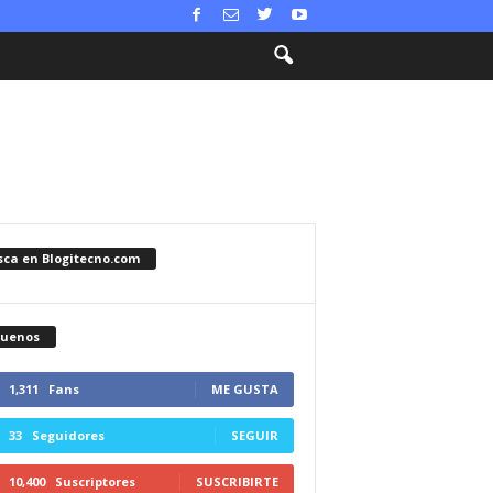
sca en Blogitecno.com
guenos
1,311
Fans
ME GUSTA
33
Seguidores
SEGUIR
10,400
Suscriptores
SUSCRIBIRTE