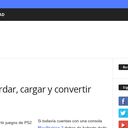
AD
Bu
ar, cargar y convertir
Sí
Si todavía cuentas con una consola
PlayStation 2
debes de haberte dado