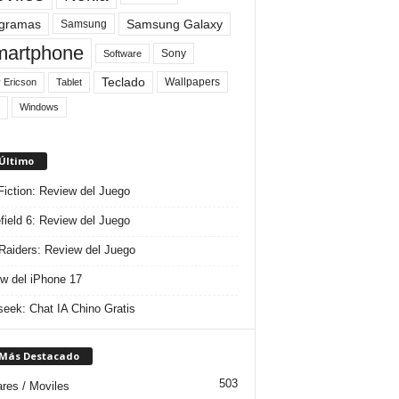
gramas
Samsung Galaxy
Samsung
artphone
Sony
Software
Teclado
Wallpapers
 Ericson
Tablet
Windows
 Último
 Fiction: Review del Juego
efield 6: Review del Juego
aiders: Review del Juego
w del iPhone 17
eek: Chat IA Chino Gratis
 Más Destacado
503
ares / Moviles