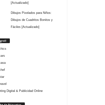
[Actualizado]
Dibujos Pixelados para Niños:
Dibujos de Cuadritos Bonitos y
Fáciles [Actualizado]
groll
chics
cars
casa
chef
star
ravel
ting Digital & Publicidad Online
be de Etiquetas