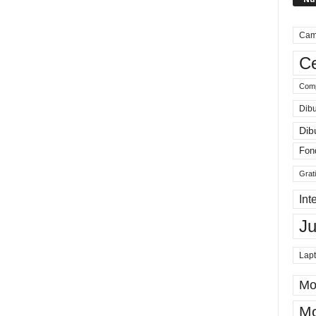
Cam
Ce
Comp
Dibu
Dib
Fon
Grat
Int
J
Lap
Mo
Mo