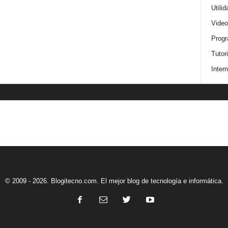
Utili
Video
Progr
Tutor
Intern
© 2009 - 2026. Blogitecno.com. El mejor blog de tecnología e informática.