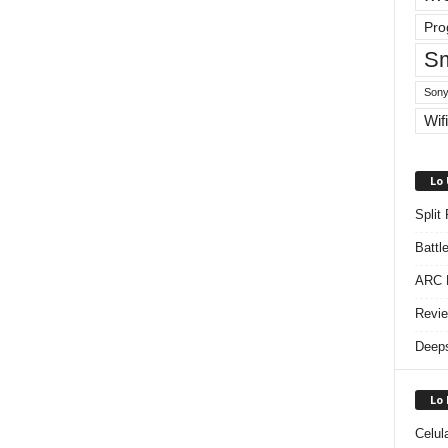
Pro
Sm
Sony
Wifi
Lo
Split
Battl
ARC R
Revie
Deeps
Lo
Celul