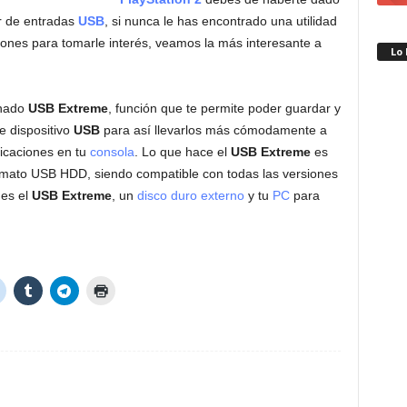
r de entradas
USB
, si nunca le has encontrado una utilidad
zones para tomarle interés, veamos la más interesante a
Lo
inado
USB Extreme
, función que te permite poder guardar y
e dispositivo
USB
para así llevarlos más cómodamente a
icaciones en tu
consola
. Lo que hace el
USB Extreme
es
mato USB HDD, siendo compatible con todas las versiones
 es el
USB Extreme
, un
disco duro externo
y tu
PC
para