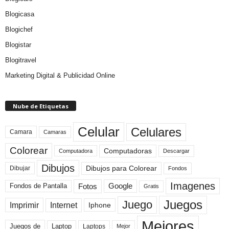
Blogicasa
Blogichef
Blogistar
Blogitravel
Marketing Digital & Publicidad Online
Nube de Etiquetas
Celular
Celulares
Camara
Camaras
Colorear
Computadoras
Descargar
Computadora
Dibujos
Dibujos para Colorear
Dibujar
Fondos
Imagenes
Fotos
Fondos de Pantalla
Google
Gratis
Juegos
Juego
Imprimir
Internet
Iphone
Mejores
Laptop
Juegos de
Laptops
Mejor