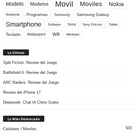
Movil
Moviles
Modelo
Nokia
Modelos
Programas
Samsung Galaxy
Samsung
Notebook
Smartphone
Sony
Sony Ericson
Tablet
Software
Teclado
Wifi
Wallpapers
Windows
Lo Último
Split Fiction: Review del Juego
Battlefield 6: Review del Juego
ARC Raiders: Review del Juego
Review del iPhone 17
Deepseek: Chat IA Chino Gratis
Lo Más Destacado
503
Celulares / Moviles