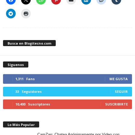
Busca en Blogitecno.com
Síguenos
1,311
Fans
ME GUSTA
33
Seguidores
SEGUIR
10,400
Suscriptores
SUSCRIBIRTE
Lo Más Popular
CamZap: Chatea Anónimamente por Video con