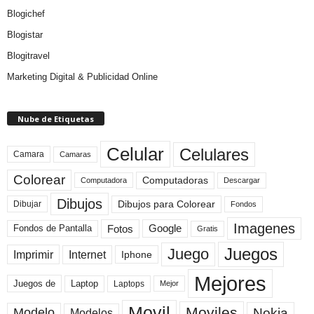
Blogichef
Blogistar
Blogitravel
Marketing Digital & Publicidad Online
Nube de Etiquetas
Celular
Celulares
Camara
Camaras
Colorear
Computadoras
Descargar
Computadora
Dibujos
Dibujos para Colorear
Dibujar
Fondos
Imagenes
Fotos
Fondos de Pantalla
Google
Gratis
Juegos
Juego
Imprimir
Internet
Iphone
Mejores
Laptop
Juegos de
Laptops
Mejor
Movil
Moviles
Modelo
Nokia
Modelos