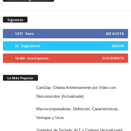
Síguenos
1,311
Fans
ME GUSTA
33
Seguidores
SEGUIR
10,400
Suscriptores
SUSCRIBIRTE
Lo Más Popular
CamZap: Chatea Anónimamente por Video con
Desconocidos [Actualizado]
Macrocomputadoras: Definición, Características,
Ventajas y Usos
Símbolos de Teclado: ALT + Códigos [Actualizado]