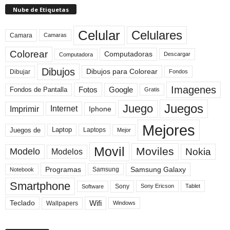
Nube de Etiquetas
Celular
Celulares
Camara
Camaras
Colorear
Computadoras
Descargar
Computadora
Dibujos
Dibujos para Colorear
Dibujar
Fondos
Imagenes
Fotos
Fondos de Pantalla
Google
Gratis
Juegos
Juego
Imprimir
Internet
Iphone
Mejores
Laptop
Juegos de
Laptops
Mejor
Movil
Moviles
Modelo
Nokia
Modelos
Programas
Samsung Galaxy
Samsung
Notebook
Smartphone
Sony
Sony Ericson
Tablet
Software
Teclado
Wifi
Wallpapers
Windows