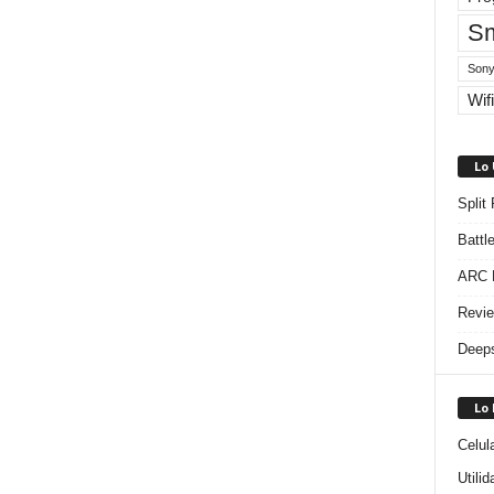
Sm
Sony
Wifi
Lo
Split
Battl
ARC R
Revie
Deeps
Lo
Celul
Utili