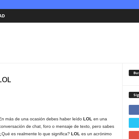
AD
Bu
 LOL
Sí
En más de una ocasión debes haber leído
LOL
en una
conversación de chat, foro o mensaje de texto, pero sabes
¿Qué es realmente lo que significa?
LOL
es un acrónimo