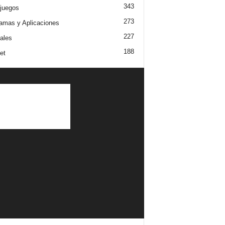
343
juegos
273
amas y Aplicaciones
227
iales
188
et