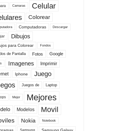
Celular
ara
Camaras
lulares
Colorear
Computadoras
Descargar
utadora
Dibujos
jar
ujos para Colorear
Fondos
Fotos
dos de Pantalla
Google
Imagenes
Imprimir
is
Juego
ernet
Iphone
uegos
Laptop
Juegos de
Mejores
tops
Mejor
Movil
delo
Modelos
viles
Nokia
Notebook
gramas
Samsung Galaxy
Samsung