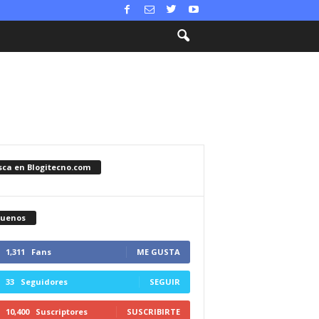
sca en Blogitecno.com
guenos
1,311
Fans
ME GUSTA
33
Seguidores
SEGUIR
10,400
Suscriptores
SUSCRIBIRTE