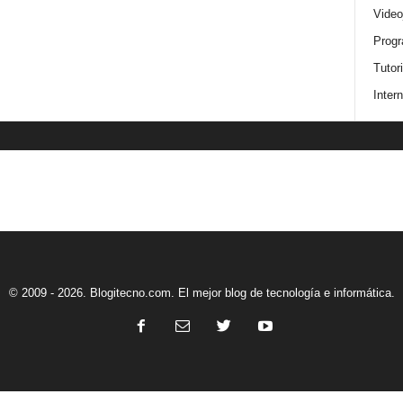
Video
Progr
Tutor
Intern
© 2009 - 2026. Blogitecno.com. El mejor blog de tecnología e informática.