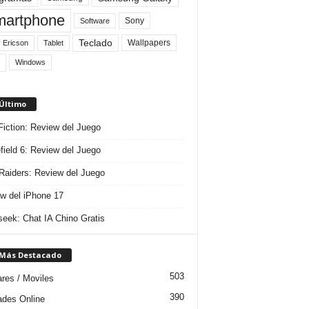
artphone
Sony
Software
Teclado
Wallpapers
 Ericson
Tablet
Windows
 Último
 Fiction: Review del Juego
efield 6: Review del Juego
aiders: Review del Juego
w del iPhone 17
eek: Chat IA Chino Gratis
 Más Destacado
503
ares / Moviles
390
dades Online