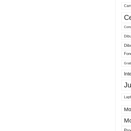
Cam
Ce
Comp
Dibu
Dib
Fon
Grat
Int
J
Lap
Mo
Mo
Pro