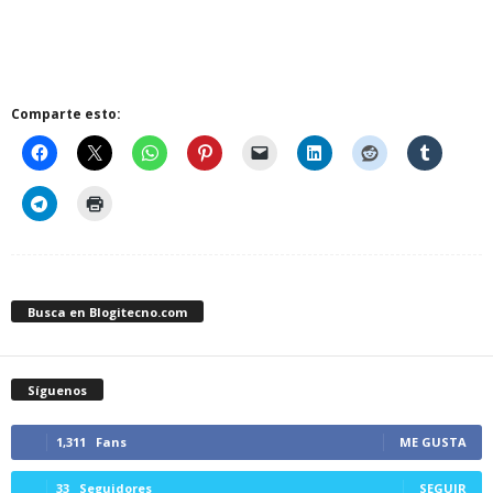
Comparte esto:
Busca en Blogitecno.com
Síguenos
1,311
Fans
ME GUSTA
33
Seguidores
SEGUIR