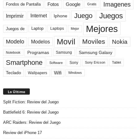
Imagenes
Fotos
Fondos de Pantalla
Google
Gratis
Juegos
Juego
Imprimir
Internet
Iphone
Mejores
Laptop
Juegos de
Laptops
Mejor
Movil
Moviles
Modelo
Nokia
Modelos
Programas
Samsung Galaxy
Samsung
Notebook
Smartphone
Sony
Sony Ericson
Tablet
Software
Teclado
Wifi
Wallpapers
Windows
Lo Último
Split Fiction: Review del Juego
Battlefield 6: Review del Juego
ARC Raiders: Review del Juego
Review del iPhone 17