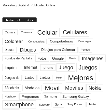
Marketing Digital & Publicidad Online
Nube de Etiquetas
Celular
Celulares
Camara
Camaras
Colorear
Computadoras
Descargar
Computadora
Dibujos
Dibujos para Colorear
Dibujar
Fondos
Imagenes
Fotos
Fondos de Pantalla
Google
Gratis
Juegos
Juego
Imprimir
Internet
Iphone
Mejores
Laptop
Juegos de
Laptops
Mejor
Movil
Moviles
Modelo
Nokia
Modelos
Programas
Samsung Galaxy
Samsung
Notebook
Smartphone
Sony
Sony Ericson
Tablet
Software