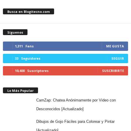
Busca en Blogitecno.com
Síguenos
1,311
Fans
ME GUSTA
33
Seguidores
SEGUIR
10,400
Suscriptores
SUSCRIBIRTE
Lo Más Popular
CamZap: Chatea Anónimamente por Video con
Desconocidos [Actualizado]
Dibujos de Gojo Fáciles para Colorear y Pintar
[Actualizado]