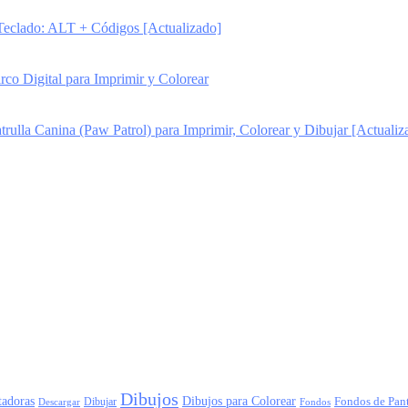
Teclado: ALT + Códigos [Actualizado]
rco Digital para Imprimir y Colorear
trulla Canina (Paw Patrol) para Imprimir, Colorear y Dibujar [Actualiz
Dibujos
adoras
Dibujos para Colorear
Dibujar
Fondos de Pant
Descargar
Fondos