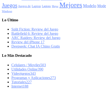
Mejores
Juegos
Modelo
Mode
Juegos de
Laptop
Laptops
Mejor
Windows
Lo Último
Split Fiction: Review del Juego
Battlefield 6: Review del Juego
ARC Raiders: Review del Juego
Review del iPhone 17
Deepseek: Chat IA Chino Gratis
Lo Más Destacado
Celulares / Moviles
503
Utilidades Online
390
Videojuegos
343
Programas y Aplicaciones
273
Tutoriales
227
Internet
188