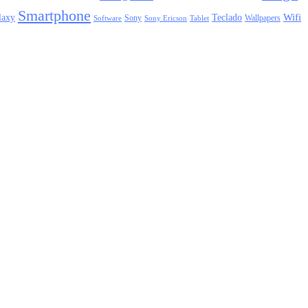
Smartphone
laxy
Wifi
Teclado
Sony
Wallpapers
Sony Ericson
Tablet
Software