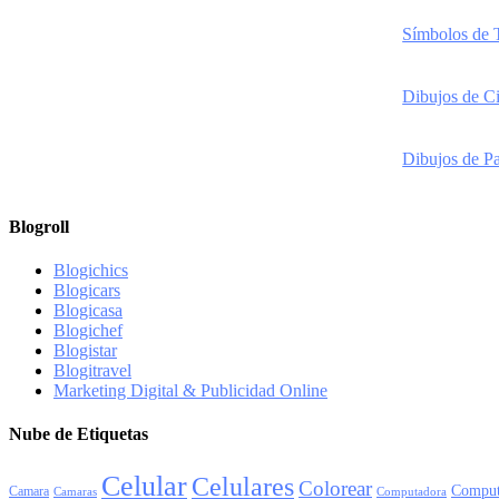
Símbolos de 
Dibujos de Ci
Dibujos de Pa
Blogroll
Blogichics
Blogicars
Blogicasa
Blogichef
Blogistar
Blogitravel
Marketing Digital & Publicidad Online
Nube de Etiquetas
Celular
Celulares
Colorear
Comput
Camara
Camaras
Computadora