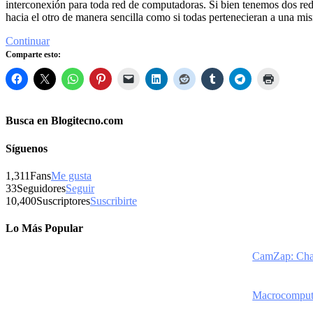
interconexión para toda red de computadoras. Si bien tenemos dos red
hacia el otro de manera sencilla como si todas pertenecieran a una mi
Continuar
Comparte esto:
Busca en Blogitecno.com
Síguenos
1,311
Fans
Me gusta
33
Seguidores
Seguir
10,400
Suscriptores
Suscribirte
Lo Más Popular
CamZap: Chat
Macrocomputad