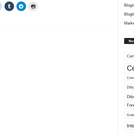
Blogi
Blogit
Marke
Nu
Cam
Ce
Comp
Dibu
Dib
Fon
Grat
Int