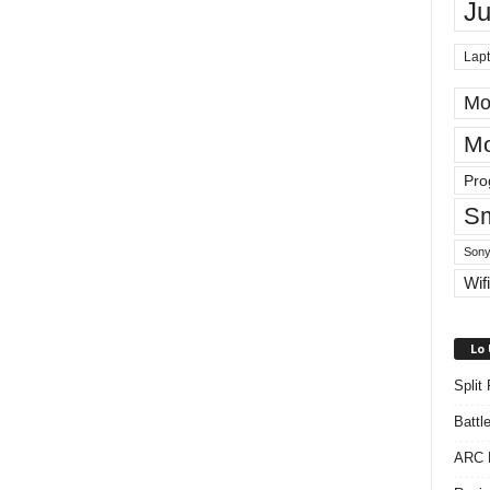
J
Lap
Mo
Mo
Pro
Sm
Sony
Wifi
Lo
Split
Battl
ARC R