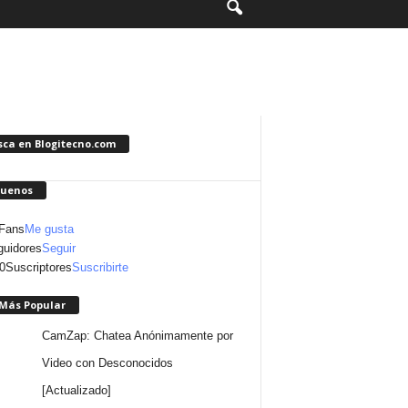
sca en Blogitecno.com
guenos
Fans
Me gusta
uidores
Seguir
0
Suscriptores
Suscribirte
 Más Popular
CamZap: Chatea Anónimamente por
Video con Desconocidos
[Actualizado]