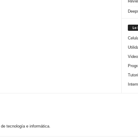
Revie
Deeps
Lo
Celul
Utili
Video
Progr
Tutor
Intern
de tecnología e informática.