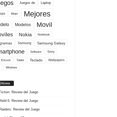
uegos
Laptop
Juegos de
Mejores
tops
Mejor
Movil
delo
Modelos
viles
Nokia
Notebook
gramas
Samsung Galaxy
Samsung
artphone
Sony
Software
Teclado
Wallpapers
 Ericson
Tablet
Windows
 Último
 Fiction: Review del Juego
efield 6: Review del Juego
aiders: Review del Juego