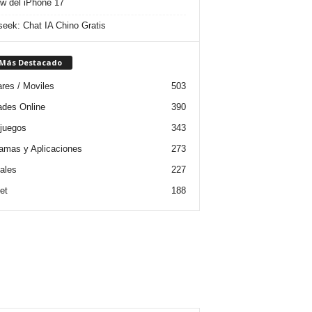
w del iPhone 17
eek: Chat IA Chino Gratis
 Más Destacado
ares / Moviles
503
dades Online
390
juegos
343
amas y Aplicaciones
273
iales
227
et
188