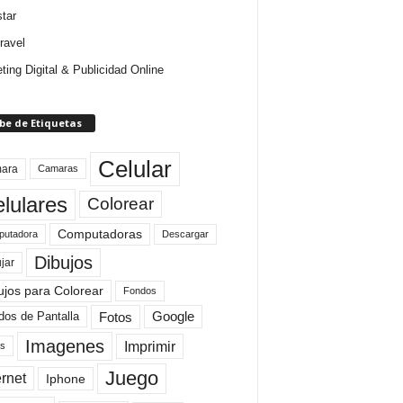
star
ravel
ting Digital & Publicidad Online
be de Etiquetas
Celular
ara
Camaras
lulares
Colorear
Computadoras
Descargar
utadora
Dibujos
jar
ujos para Colorear
Fondos
Fotos
dos de Pantalla
Google
Imagenes
Imprimir
is
Juego
ernet
Iphone