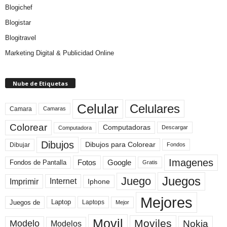
Blogichef
Blogistar
Blogitravel
Marketing Digital & Publicidad Online
Nube de Etiquetas
Celular
Celulares
Camara
Camaras
Colorear
Computadoras
Descargar
Computadora
Dibujos
Dibujos para Colorear
Dibujar
Fondos
Imagenes
Fotos
Fondos de Pantalla
Google
Gratis
Juegos
Juego
Imprimir
Internet
Iphone
Mejores
Laptop
Juegos de
Laptops
Mejor
Movil
Moviles
Modelo
Nokia
Modelos