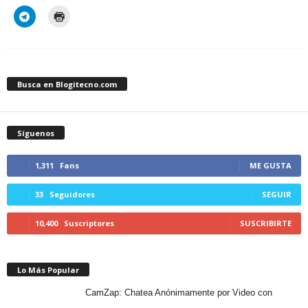
Busca en Blogitecno.com
Síguenos
1,311
Fans
ME GUSTA
33
Seguidores
SEGUIR
10,400
Suscriptores
SUSCRIBIRTE
Lo Más Popular
CamZap: Chatea Anónimamente por Video con