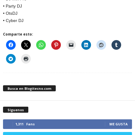
• Party DJ
• OtsDJ
• Cyber DJ
Comparte esto:
Busca en Blogitecno.com
Síguenos
1,311
Fans
ME GUSTA