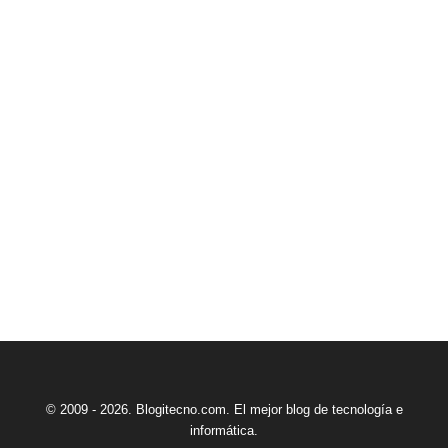
© 2009 - 2026. Blogitecno.com. El mejor blog de tecnología e
informática.