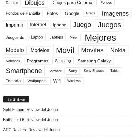
Dibujos
Dibujos para Colorear
Dibujar
Fondos
Imagenes
Fotos
Fondos de Pantalla
Google
Gratis
Juegos
Juego
Imprimir
Internet
Iphone
Mejores
Laptop
Juegos de
Laptops
Mejor
Movil
Moviles
Modelo
Nokia
Modelos
Programas
Samsung Galaxy
Samsung
Notebook
Smartphone
Sony
Sony Ericson
Tablet
Software
Teclado
Wifi
Wallpapers
Windows
Lo Último
Split Fiction: Review del Juego
Battlefield 6: Review del Juego
ARC Raiders: Review del Juego