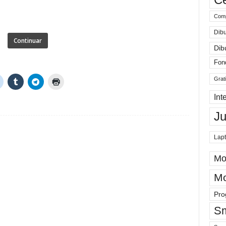
Comp
Dibu
Continuar
Dib
Fon
Grat
Int
J
Lap
Mo
Mo
Pro
Sm