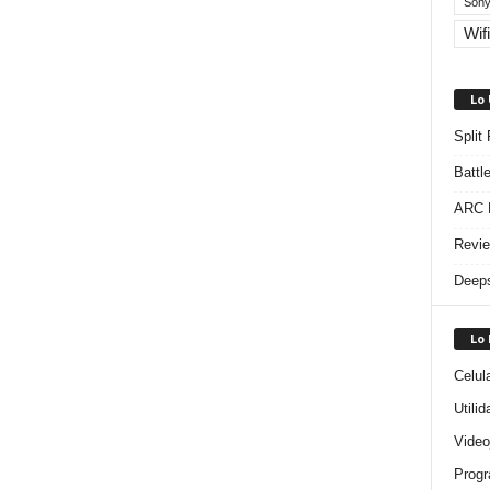
Sony
Wifi
Lo
Split
Battl
ARC R
Revie
Deeps
Lo
Celul
Utili
Video
Progr