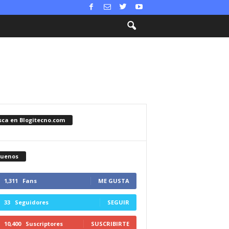
sca en Blogitecno.com
guenos
1,311
Fans
ME GUSTA
33
Seguidores
SEGUIR
10,400
Suscriptores
SUSCRIBIRTE