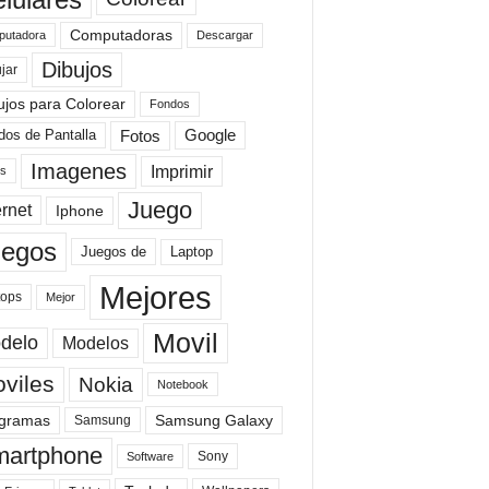
Computadoras
Descargar
utadora
Dibujos
jar
ujos para Colorear
Fondos
Fotos
dos de Pantalla
Google
Imagenes
Imprimir
is
Juego
ernet
Iphone
uegos
Laptop
Juegos de
Mejores
tops
Mejor
Movil
delo
Modelos
viles
Nokia
Notebook
gramas
Samsung Galaxy
Samsung
artphone
Sony
Software