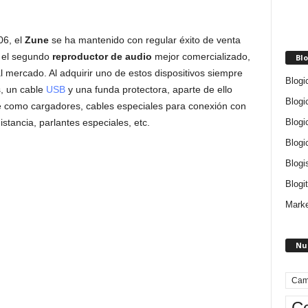
06, el
Zune
se ha mantenido con regular éxito de venta
o el segundo
reproductor de audio
mejor comercializado,
Blo
 mercado. Al adquirir uno de estos dispositivos siempre
Blogi
s, un cable
USB
y una funda protectora, aparte de ello
Blogi
e como cargadores, cables especiales para conexión con
Blogi
stancia, parlantes especiales, etc.
Blogi
Blogi
Blogit
Marke
Nu
Cam
Ce