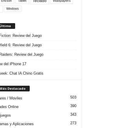
Teclado
Wallpapers
 Ericson
Tablet
Windows
 Último
 Fiction: Review del Juego
efield 6: Review del Juego
aiders: Review del Juego
w del iPhone 17
eek: Chat IA Chino Gratis
 Más Destacado
503
ares / Moviles
390
dades Online
343
juegos
273
amas y Aplicaciones