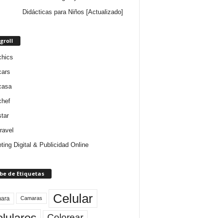
Didácticas para Niños [Actualizado]
groll
chics
cars
casa
chef
star
ravel
ting Digital & Publicidad Online
be de Etiquetas
Celular
ara
Camaras
lulares
Colorear