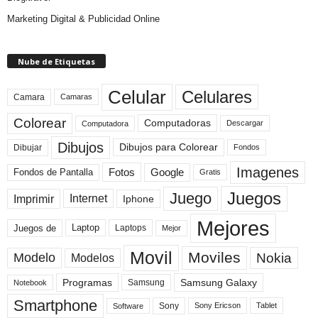
Marketing Digital & Publicidad Online
Nube de Etiquetas
Celular
Celulares
Camara
Camaras
Colorear
Computadoras
Descargar
Computadora
Dibujos
Dibujos para Colorear
Dibujar
Fondos
Imagenes
Fotos
Fondos de Pantalla
Google
Gratis
Juegos
Juego
Imprimir
Internet
Iphone
Mejores
Laptop
Juegos de
Laptops
Mejor
Movil
Moviles
Modelo
Nokia
Modelos
Programas
Samsung Galaxy
Samsung
Notebook
Smartphone
Sony
Sony Ericson
Tablet
Software