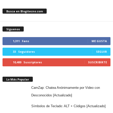
Busca en Blogitecno.com
Síguenos
1,311
Fans
ME GUSTA
33
Seguidores
SEGUIR
10,400
Suscriptores
SUSCRIBIRTE
Lo Más Popular
CamZap: Chatea Anónimamente por Video con
Desconocidos [Actualizado]
Símbolos de Teclado: ALT + Códigos [Actualizado]