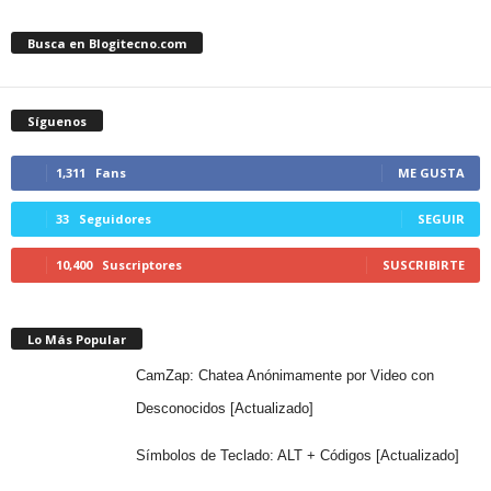
Busca en Blogitecno.com
Síguenos
1,311
Fans
ME GUSTA
33
Seguidores
SEGUIR
10,400
Suscriptores
SUSCRIBIRTE
Lo Más Popular
CamZap: Chatea Anónimamente por Video con
Desconocidos [Actualizado]
Símbolos de Teclado: ALT + Códigos [Actualizado]