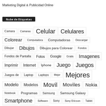
Marketing Digital & Publicidad Online
Nube de Etiquetas
Celular
Celulares
Camara
Camaras
Colorear
Computadoras
Descargar
Computadora
Dibujos
Dibujos para Colorear
Dibujar
Fondos
Imagenes
Fotos
Fondos de Pantalla
Google
Gratis
Juegos
Juego
Imprimir
Internet
Iphone
Mejores
Laptop
Juegos de
Laptops
Mejor
Movil
Moviles
Modelo
Nokia
Modelos
Programas
Samsung Galaxy
Samsung
Notebook
Smartphone
Sony
Sony Ericson
Tablet
Software