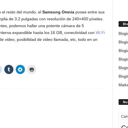
 el resto del mundo, el
Samsung Omnia
posee entre sus
amplia de 3.2 pulgadas con resolución de 240×400 píxeles.
Blo
tantes, podemos hallar una potente cámara de 5
terna expandible hasta los 16 GB, conectividad con
Wi Fi
Blogi
de video, posibilidad de video llamada, etc, todo en un
Blogi
Blogi
Blogi
Blogi
Blogit
Marke
Nu
Cam
Ce