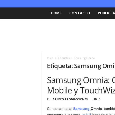
HOME
CONTACTO
PUBLICID
Inicio
Etiquetas
Samsung Omina
Etiqueta: Samsung Om
Samsung Omnia: C
Mobile y TouchWi
Por
ARLECO PRODUCCIONES
0
Conozcamos al
Samsung
Omnia
, tambi
encuentre a la venta,
móvil
lanzado a la v