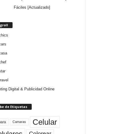
Fáciles [Actualizado]
groll
chics
cars
casa
chef
star
ravel
ting Digital & Publicidad Online
be de Etiquetas
Celular
ara
Camaras
lulares
Colorear