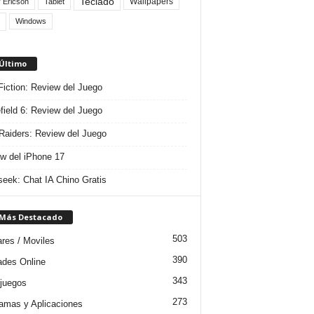
Teclado
Wallpapers
 Ericson
Tablet
Windows
 Último
 Fiction: Review del Juego
efield 6: Review del Juego
aiders: Review del Juego
w del iPhone 17
eek: Chat IA Chino Gratis
 Más Destacado
503
ares / Moviles
390
dades Online
343
juegos
273
amas y Aplicaciones