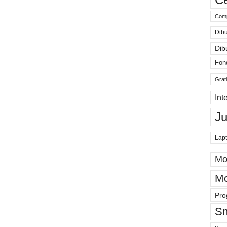
Comp
Dibu
Dib
Fon
Grat
Int
J
Lap
Mo
Mo
Pro
Sm