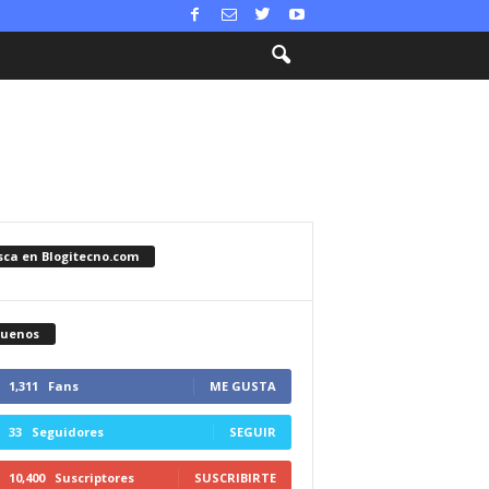
sca en Blogitecno.com
guenos
1,311
Fans
ME GUSTA
33
Seguidores
SEGUIR
10,400
Suscriptores
SUSCRIBIRTE