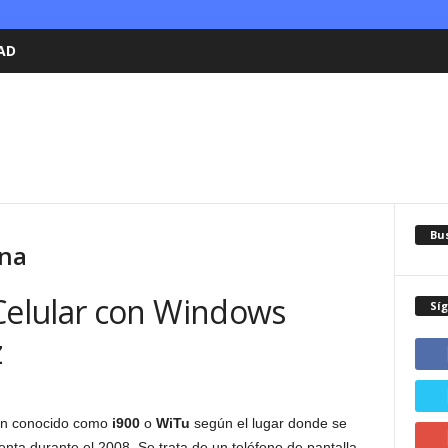
AD
Bu
ina
elular con Windows
Sí
z
én conocido como
i900
o
WiTu
según el lugar donde se
enta durante el 2008. Se trata de un teléfono de pantalla