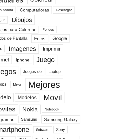
Computadoras
Descargar
utadora
Dibujos
jar
ujos para Colorear
Fondos
Fotos
dos de Pantalla
Google
Imagenes
Imprimir
is
Juego
ernet
Iphone
uegos
Laptop
Juegos de
Mejores
tops
Mejor
Movil
delo
Modelos
viles
Nokia
Notebook
gramas
Samsung Galaxy
Samsung
artphone
Sony
Software