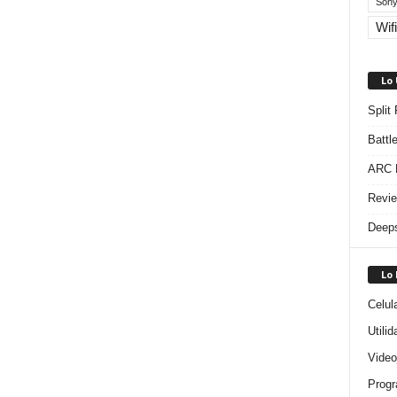
Sony
Wifi
Lo
Split
Battl
ARC R
Revie
Deeps
Lo
Celul
Utili
Video
Progr