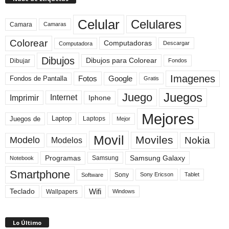
Celular
Celulares
Camara
Camaras
Colorear
Computadoras
Descargar
Computadora
Dibujos
Dibujos para Colorear
Dibujar
Fondos
Imagenes
Fotos
Fondos de Pantalla
Google
Gratis
Juegos
Juego
Imprimir
Internet
Iphone
Mejores
Laptop
Juegos de
Laptops
Mejor
Movil
Moviles
Modelo
Nokia
Modelos
Programas
Samsung Galaxy
Samsung
Notebook
Smartphone
Sony
Sony Ericson
Tablet
Software
Teclado
Wifi
Wallpapers
Windows
Lo Último